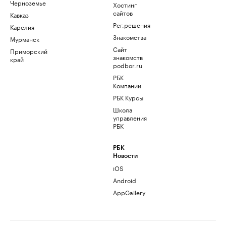
Черноземье
Хостинг
сайтов
Кавказ
Рег.решения
Карелия
Знакомства
Мурманск
Сайт
Приморский
знакомств
край
podbor.ru
РБК
Компании
РБК Курсы
Школа
управления
РБК
РБК
Новости
iOS
Android
AppGallery