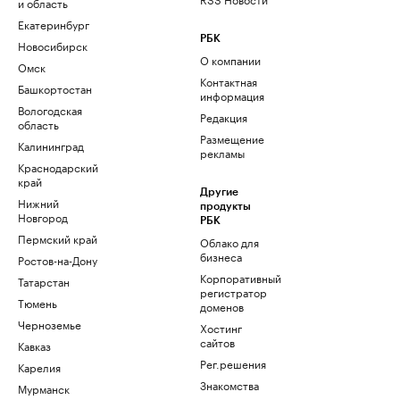
и область
Екатеринбург
РБК
Новосибирск
О компании
Омск
Контактная
Башкортостан
информация
Вологодская
Редакция
область
Размещение
Калининград
рекламы
Краснодарский
край
Другие
Нижний
продукты
Новгород
РБК
Пермский край
Облако для
бизнеса
Ростов-на-Дону
Корпоративный
Татарстан
регистратор
Тюмень
доменов
Черноземье
Хостинг
сайтов
Кавказ
Рег.решения
Карелия
Знакомства
Мурманск