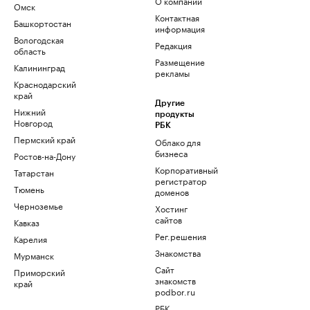
О компании
Омск
Контактная
Башкортостан
информация
Вологодская
Редакция
область
Размещение
Калининград
рекламы
Краснодарский
край
Другие
Нижний
продукты
Новгород
РБК
Пермский край
Облако для
бизнеса
Ростов-на-Дону
Корпоративный
Татарстан
регистратор
Тюмень
доменов
Черноземье
Хостинг
сайтов
Кавказ
Рег.решения
Карелия
Знакомства
Мурманск
Сайт
Приморский
знакомств
край
podbor.ru
РБК