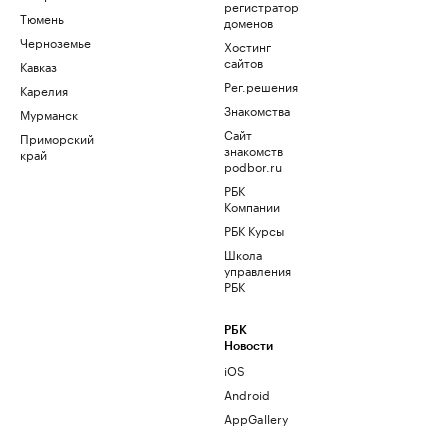
регистратор
Тюмень
доменов
Черноземье
Хостинг
сайтов
Кавказ
Рег.решения
Карелия
Знакомства
Мурманск
Сайт
Приморский
знакомств
край
podbor.ru
РБК
Компании
РБК Курсы
Школа
управления
РБК
РБК
Новости
iOS
Android
AppGallery