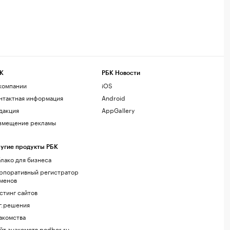
К
РБК Новости
компании
iOS
нтактная информация
Android
дакция
AppGallery
змещение рекламы
угие продукты РБК
лако для бизнеса
рпоративный регистратор
менов
стинг сайтов
г.решения
акомства
йт знакомств podbor.ru