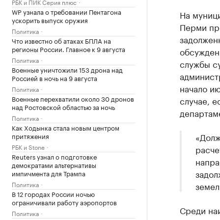
РБК и ПИК Серия плюс
WP узнала о требовании Пентагона
На муниц
ускорить выпуск оружия
Перми пр
Политика
задолженн
Что известно об атаках БПЛА на
регионы России. Главное к 9 августа
обсужден
Политика
службы с
Военные уничтожили 153 дрона над
админист
Россией в ночь на 9 августа
начало и
Политика
Военные перехватили около 30 дронов
случае, е
над Ростовской областью за ночь
департаме
Политика
Как Ходынка стала новым центром
«Долж
притяжения
РБК и Stone
расче
Reuters узнал о подготовке
напра
демократами альтернативы
задол
импичмента для Трампа
Политика
земел
В 12 городах России ночью
ограничивали работу аэропортов
Среди на
Политика