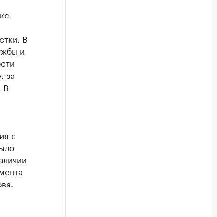
ке
стки. В
ужбы и
ости
, за
 В
ия с
было
наличии
амента
ва.