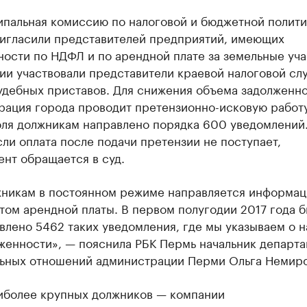
ипальная комиссию по налоговой и бюджетной полити
игласили представителей предприятий, имеющих
ости по НДФЛ и по арендной плате за земельные уча
ии участвовали представители краевой налоговой сл
удебных приставов. Для снижения объема задолженн
рация города проводит претензионно-исковую работу
юля должникам направлено порядка 600 уведомлений.
сли оплата после подачи претензии не поступает,
нт обращается в суд.
никам в постоянном режиме направляется информац
том арендной платы. В первом полугодии 2017 года 
влено 5462 таких уведомления, где мы указываем о 
женности», — пояснила РБК Пермь начальник департ
ьных отношений администрации Перми Ольга Немиро
иболее крупных должников — компании