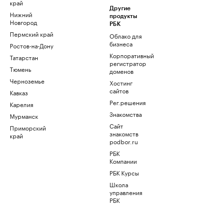
край
Другие
Нижний
продукты
Новгород
РБК
Пермский край
Облако для
бизнеса
Ростов-на-Дону
Корпоративный
Татарстан
регистратор
Тюмень
доменов
Черноземье
Хостинг
сайтов
Кавказ
Рег.решения
Карелия
Знакомства
Мурманск
Сайт
Приморский
знакомств
край
podbor.ru
РБК
Компании
РБК Курсы
Школа
управления
РБК