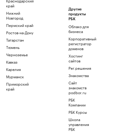
Краснодарский
край
Другие
Нижний
продукты
Новгород
РБК
Пермский край
Облако для
бизнеса
Ростов-на-Дону
Корпоративный
Татарстан
регистратор
Тюмень
доменов
Черноземье
Хостинг
сайтов
Кавказ
Рег.решения
Карелия
Знакомства
Мурманск
Сайт
Приморский
знакомств
край
podbor.ru
РБК
Компании
РБК Курсы
Школа
управления
РБК