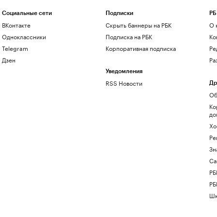
Социальные сети
Подписки
РБ
ВКонтакте
Скрыть баннеры на РБК
О 
Одноклассники
Подписка на РБК
Ко
Telegram
Корпоративная подписка
Ре
Дзен
Ра
Уведомления
RSS Новости
Др
Об
Ко
до
Хо
Ре
Зн
Са
РБ
РБ
Шк