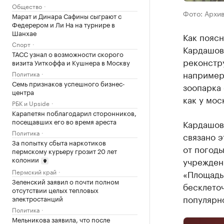
Общество
Фото: Архи
Марат и Динара Сафины сыграют с
Федерером и Ли На на турнире в
Шанхае
Как пояс
Спорт
Кардашова
ТАСС узнал о возможности скорого
реконстру
визита Уиткоффа и Кушнера в Москву
например,
Политика
Семь признаков успешного бизнес-
зоопарка 
центра
как у мос
РБК и Upside
Карапетян поблагодарил сторонников,
посещавших его во время ареста
Кардашова
Политика
связано э
За попытку сбыта наркотиков
от погоды
пермскому курьеру грозит 20 лет
колонии
учреждени
Пермский край
«Площадь 
Зеленский заявил о почти полном
бесклето
отсутствии целых тепловых
популярн
электростанций
Политика
Мельникова заявила, что после