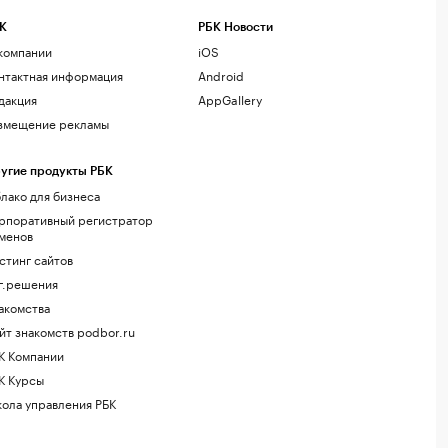
К
РБК Новости
компании
iOS
нтактная информация
Android
дакция
AppGallery
змещение рекламы
угие продукты РБК
лако для бизнеса
рпоративный регистратор
менов
стинг сайтов
г.решения
акомства
йт знакомств podbor.ru
К Компании
К Курсы
ола управления РБК