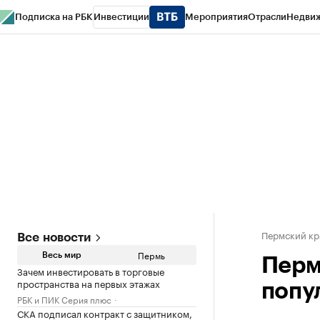
Подписка на РБК
Инвестиции
Мероприятия
Отрасли
Недви
РБК Курсы
РБК Life
Тренды
Визионеры
Национальные проекты
Горо
Спецпроекты СПб
Конференции СПб
Спецпроекты
Проверка конт
Пермский кр
Все новости
Пермь
Весь мир
Перм
Зачем инвестировать в торговые
пространства на первых этажах
попу
РБК и ПИК Серия плюс
СКА подписал контракт с защитником,