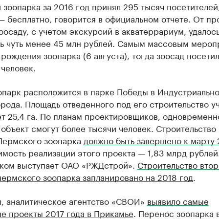
зоопарка за 2016 год принял 295 тысяч посетителей,
— бесплатно, говорится в официальном отчете. От п
оосаду, с учетом экскурсий в акватеррариум, удалос
ть чуть менее 45 млн рублей. Самым массовым меро
 рождения зоопарка (6 августа), тогда зоосад посети
 человек.
опарк расположится в парке Победы в Индустриальн
рода. Площадь отведенного под его строительство у
т 25,4 га. По планам проектировщиков, одновременн
объект смогут более тысячи человек. Строительство
Пермского зоопарка
должно быть завершено к марту 
имость реализации этого проекта — 1,83 млрд рублей
ком выступает ОАО «РЖДстрой». ​
Строительство втор
пермского зоопарка запланировано на 2018 год
.
, аналитическое агентство «СВОИ»
выявило самые
е проекты 2017 года в Прикамье
. Перенос зоопарка 