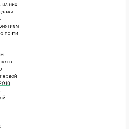
 из них
родажи
ь
приятием
ло почти
ом
частка
о
 первой
2018
.
ой
в