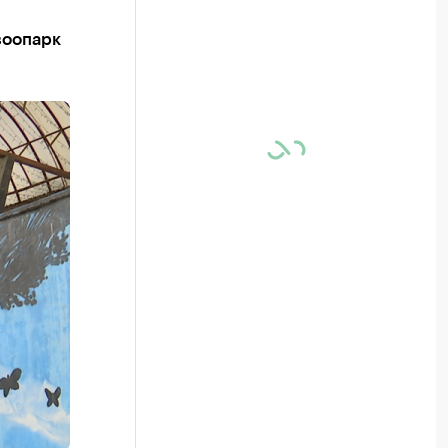
зоопарк