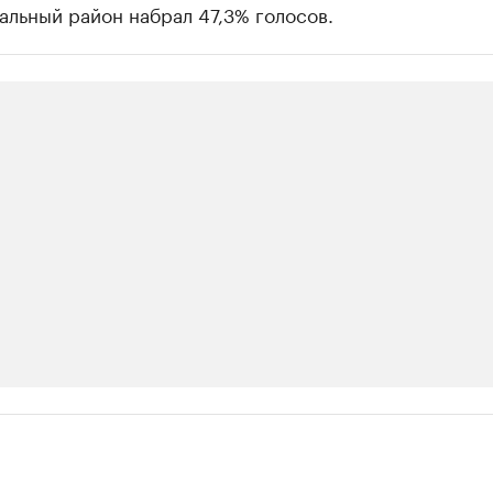
льный район набрал 47,3% голосов.
ии
шие производители и продавцы медийной п