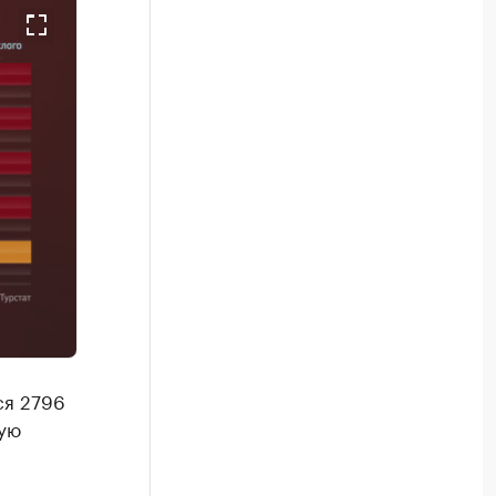
ся 2796
ную