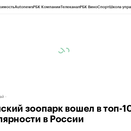
жимость
Autonews
РБК Компании
Телеканал
РБК Вино
Спорт
Школа упра
д
Стиль
Крипто
РБК Бизнес-среда
Дискуссионный клуб
Исследования
К
рагентов
Политика
Экономика
Бизнес
Технологии и медиа
Финансы
Рын
ай
ский зоопарк вошел в топ-10
лярности в России