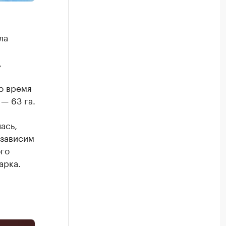
ла
,
то время
— 63 га.
ась,
 зависим
ого
арка.