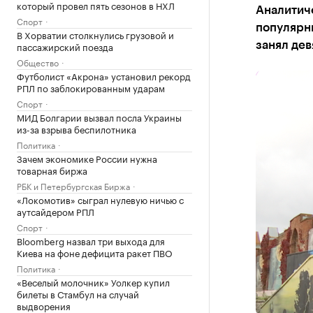
который провел пять сезонов в НХЛ
Аналитиче
Спорт
популярны
В Хорватии столкнулись грузовой и
пассажирский поезда
занял дев
Общество
Футболист «Акрона» установил рекорд
РПЛ по заблокированным ударам
Спорт
МИД Болгарии вызвал посла Украины
из-за взрыва беспилотника
Политика
Зачем экономике России нужна
товарная биржа
РБК и Петербургская Биржа
«Локомотив» сыграл нулевую ничью с
аутсайдером РПЛ
Спорт
Bloomberg назвал три выхода для
Киева на фоне дефицита ракет ПВО
Политика
«Веселый молочник» Уолкер купил
билеты в Стамбул на случай
выдворения