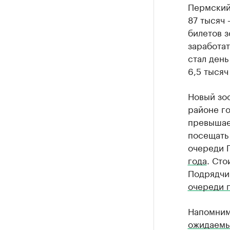
Пермский 
87 тысяч 
билетов з
заработа
стал день
6,5 тысяч
Новый зо
районе го
превышае
посещать 
очереди 
года
. Сто
Подрядчи
очереди 
Напомним
ожидаемы