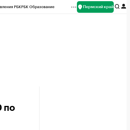
Пермский край
вления РБК
РБК Образование
редитные рейтинги
Франшизы
Газета
ок наличной валюты
 по