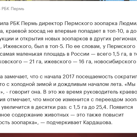
в РБК Пермь
нила РБК Пермь директор Пермского зоопарка Людми
, краевой зоосад не впервые попадает в топ-10, а до
кции и открытия новых зоопарков в других регионах
 Ижевского, был в топ-5. По ее словам, у Пермского
самая маленькая площадь в России — всего 1,5 га, в 
ковского — 21 га, ижевского — 16 га, новосибирского 
 замечает, что с начала 2017 посещаемость сократил
то с холодной зимой и дождливым началом лета. «Мы
», - говорит она. В это же время руководитель краев
я отмечает, что многое изменится с переездом зооп
увеличится в десятки раз: с 1,5 га до 25,4. Появится
чное содержание животных — это также повысит
ость зоопарка», — подчеркивает Кардашова.