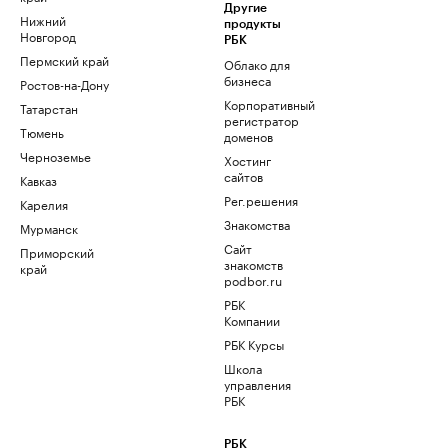
Другие
Нижний
продукты
Новгород
РБК
Пермский край
Облако для
бизнеса
Ростов-на-Дону
Корпоративный
Татарстан
регистратор
Тюмень
доменов
Черноземье
Хостинг
сайтов
Кавказ
Рег.решения
Карелия
Знакомства
Мурманск
Сайт
Приморский
знакомств
край
podbor.ru
РБК
Компании
РБК Курсы
Школа
управления
РБК
РБК