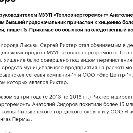
 руководителем МУУП «Теплоэнергоремонт» Анатоли
м бывший градоначальник причастен к хищению боле
й, пишет Ъ-Прикамье со ссылкой на cледственный ко
 города Лысьвы Сергей Рихтер стал обвиняемым в де
денежных средств МУУП «Теплоэнергоремонт». По в
я, хищение было совершено под видом перечисления
 средств муниципального предприятия на расчетные
ьвенская сетевая компания-1» и ООО «Эко Центр-1»,
ом которых являлся Рихтер.
азом за три года (с 2013 по 2016 гг.) Рихтер и дирек
ергоремонт» Анатолий Сидоров похитили более 15 мл
з казны Лысьвенского городского округа и у ООО «Г
нгаз Пермь».
ей Рихтер остается под подпиской о невыезде, свою