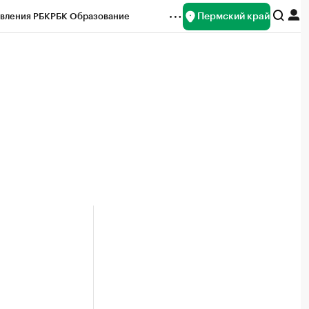
Пермский край
вления РБК
РБК Образование
редитные рейтинги
Франшизы
Газета
ок наличной валюты