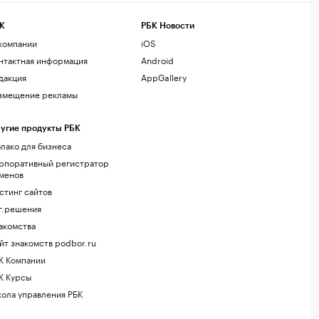
К
РБК Новости
компании
iOS
нтактная информация
Android
дакция
AppGallery
змещение рекламы
угие продукты РБК
лако для бизнеса
рпоративный регистратор
менов
стинг сайтов
г.решения
акомства
йт знакомств podbor.ru
К Компании
К Курсы
ола управления РБК