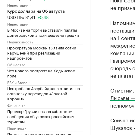
Инвестиции
не призна
Курс доллара на 06 августа
USD ЦБ: 81,41
+0,48
Напомним
Инвестиции
поставщик
В Москве на торги выставили палаты
допетровской эпохи дешевле трешки
на 1 сент
Недвижимость
межрегио
Прокуратура Москвы выявила сотни
компании 
нарушений при реализации
нацпроектов
Газпромом
Общество
очередь 
Что нового построят на Ходынском
не платят
поле
РБК и Stone
Центробанк Азербайджана ответил на
Отметим
остановку переводов «Золотой
Лысьвы —
Короны»
полномоч
Финансы
Премьер Грузии назвал саботажем
сообщения об угрозах российским
Сейчас и
туристам
Шувалов —
Политика
Путин запретил передавать акции