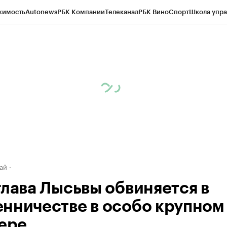
жимость
Autonews
РБК Компании
Телеканал
РБК Вино
Спорт
Школа упра
д
Стиль
Крипто
РБК Бизнес-среда
Дискуссионный клуб
Исследования
К
рагентов
Политика
Экономика
Бизнес
Технологии и медиа
Финансы
Рын
ай
глава Лысьвы обвиняется в
нничестве в особо крупном
ере