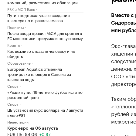
компаний, разместивших облигации
РБК и МСП Банк
Путин подписал указ о создании
Вместе с
кластера по огранке алмазов
Сидоровы
Политика
млн рубле
После ввода правил MiCA для крипты в
ЕС мошенники придумали новую схему
Экс-глава
Крипто
Как вежливо отказать человеку и не
хищении 
обидеть
следстви
Образование
денежных
European Aquatics отменила
тренировки пловцов в Сене из-за
ООО «Лыс
качества воды
директор
Спорт
«Реал» купил 19-летнего футболиста по
рекордной цене
Таким обр
Спорт
«Теплоэн
ЦБ установил курс доллара на 7 августа
рублей и
выше ₽81
межрегио
Инвестиции
Курс евро на 06 августа
EUR ЦБ: 94,06
+0,87
Пока Серг