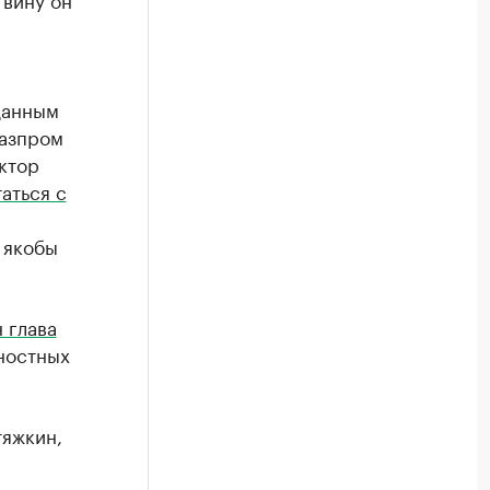
данным
Газпром
ктор
аться с
 якобы
 глава
ностных
тяжкин,