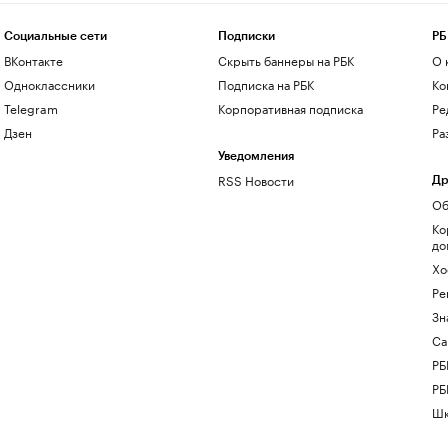
Социальные сети
Подписки
РБ
ВКонтакте
Скрыть баннеры на РБК
О 
Одноклассники
Подписка на РБК
Ко
Telegram
Корпоративная подписка
Ре
Дзен
Ра
Уведомления
RSS Новости
Др
Об
Ко
до
Хо
Ре
Зн
Са
РБ
РБ
Шк