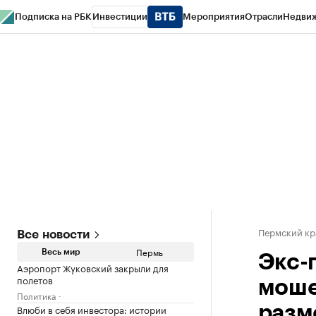
Подписка на РБК
Инвестиции
Мероприятия
Отрасли
Недви
РБК Курсы
РБК Life
Тренды
Визионеры
Национальные проекты
Горо
Спецпроекты СПб
Конференции СПб
Спецпроекты
Проверка конт
Пермский кр
Все новости
Пермь
Весь мир
Экс-
Аэропорт Жуковский закрыли для
полетов
моше
Политика
Влюби в себя инвестора: истории
разм