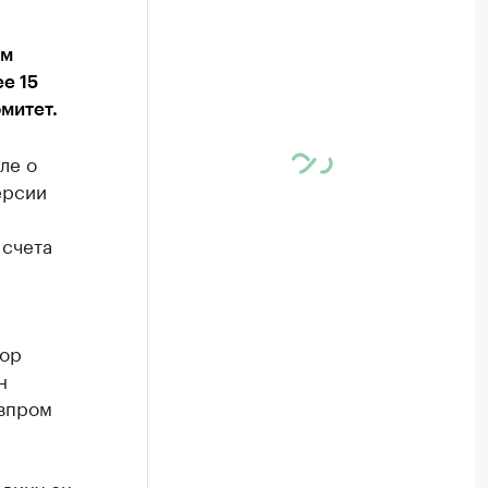
ем
е 15
митет.
ле о
ерсии
 счета
тор
н
азпром
 вину он