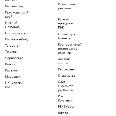
Размещение
Калининград
рекламы
Краснодарский
край
Другие
Нижний
продукты
Новгород
РБК
Пермский край
Облако для
бизнеса
Ростов-на-Дону
Корпоративный
Татарстан
регистратор
Тюмень
доменов
Черноземье
Хостинг
сайтов
Кавказ
Рег.решения
Карелия
Знакомства
Мурманск
Сайт
Приморский
знакомств
край
podbor.ru
РБК
Компании
РБК Курсы
Школа