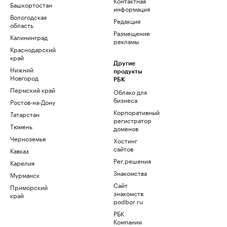
Контактная
Башкортостан
информация
Вологодская
Редакция
область
Размещение
Калининград
рекламы
Краснодарский
край
Другие
Нижний
продукты
Новгород
РБК
Пермский край
Облако для
бизнеса
Ростов-на-Дону
Корпоративный
Татарстан
регистратор
Тюмень
доменов
Черноземье
Хостинг
сайтов
Кавказ
Рег.решения
Карелия
Знакомства
Мурманск
Сайт
Приморский
знакомств
край
podbor.ru
РБК
Компании