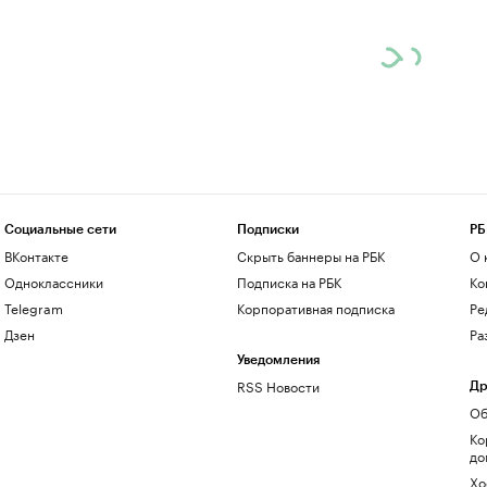
Социальные сети
Подписки
РБ
ВКонтакте
Скрыть баннеры на РБК
О 
Одноклассники
Подписка на РБК
Ко
Telegram
Корпоративная подписка
Ре
Дзен
Ра
Уведомления
RSS Новости
Др
Об
Ко
до
Хо