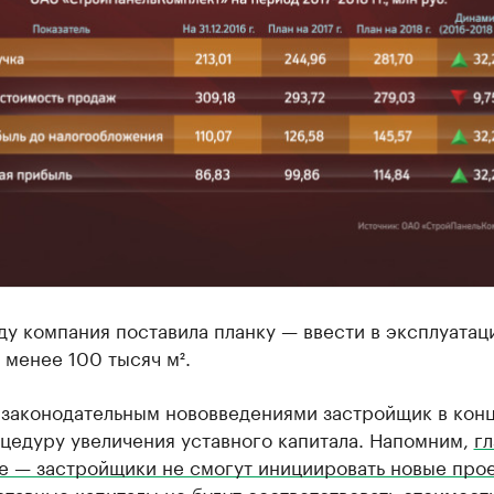
ду компания поставила планку — ввести в эксплуатац
менее 100 тысяч м².
 законодательным нововведениями застройщик в кон
цедуру увеличения уставного капитала. Напомним,
г
е — застройщики не смогут инициировать новые про
ставные капиталы не будут соответствовать стоимост