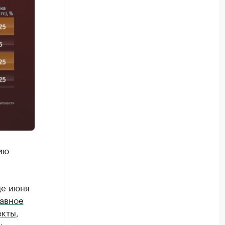
ию
це июня
лавное
екты
,
и