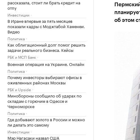
рассказала, стоит ли брать кредит на
Пермский
отпу
планирует
Инвестиции
В Иране впервые за пять месяцев
об этом с
показали кадры с Моджтабой Хаменеи.
Видео
Политика
Как облигационный долг помог решить
задачи реального бизнеса. Кейсы
РБК и МСП Банк
Военная операция на Украине. Онлайн
Политика
Почему инвесторы выбирают офисы в
оживленных районах Москвы
РБК и Upside
Минобороны сообщило об ударах по
складам с горючим в Одессе и
Черноморске
Политика
Где добывают золото в России и можно
ли делать это самому
Инвестиции
Мэр Нагасаки назвал США