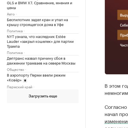
GLS и BMW X7. Сравнение, мнения и
цены
Авто
Беспилотник задел кран и упал на
крышу строящегося дома в Уфе
Политика
NYT узнала, что наследник Estée
Lauder «закрыл кошелек» для партии
Трампа
Политика
Дептранс назвал причину сбоя в
движении трамваев на севере Москвы
Общество
В аэропорту Перми ввели режим
«Ковёр»
В этом го
Пермский край
немногим 
Загрузить еще
Согласно
начал про
изменени
если их у