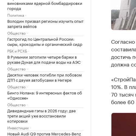
виновниками ядерной бомбардировки
города
Политика
Володин призвал регионы изучить опыт
запрета вейпов
Общество
Гастрогид по Центральной России:
Согласно
сыры, крокодилы и органический сидр
составила
РБК и РСХБ
достичь п
В Румынии затопили четыре баржи в
рукаве Дуная для подачи воды на АЭС
должна со
Общество
Десятки человек погибли при лобовом
«СтройПа
ДТП с двумя автобусами в Нигере
10%. В пл
Общество
Бинго Нолана: 9 интересных фактов об
70 тысяч 
«Одиссее»
более 60 
Общество
Дивидендные гэпы в 2026 году: две
трети акций уже восстановили
котировки
Инвестиции
Новый Audi Q9 против Mercedes-Benz