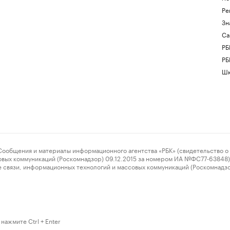
Ре
Зн
Са
РБ
РБ
Шк
ения и материалы информационного агентства «РБК» (свидетельство о 
овых коммуникаций (Роскомнадзор) 09.12.2015 за номером ИА №ФС77-63848) 
 связи, информационных технологий и массовых коммуникаций (Роскомнадз
нажмите Ctrl + Enter