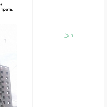
ду
 треть,