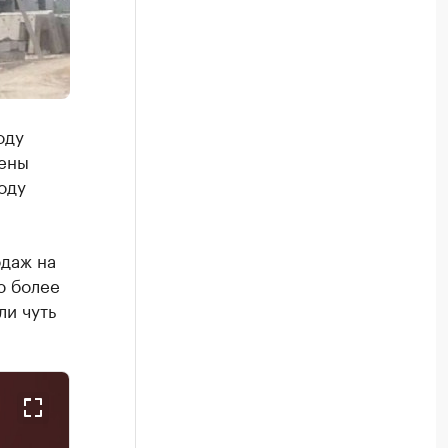
оду
рены
оду
даж на
ю более
ли чуть