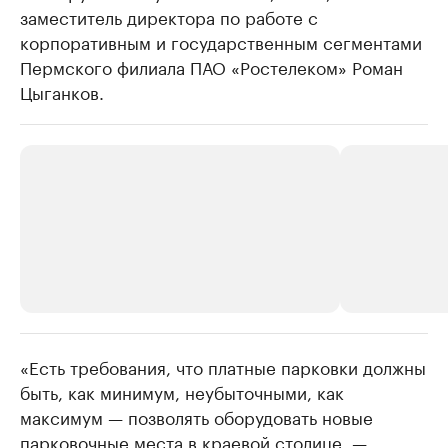
заместитель директора по работе с
корпоративным и государственным сегментами
Пермского филиала ПАО «Ростелеком» Роман
Цыганков.
«Есть требования, что платные парковки должны
РБК Компании
РБК Компании
быть, как минимум, неубыточными, как
Крупнейшие производители и
Страховые к
максимум — позволять оборудовать новые
продавцы медийной продукции
присутствую
парковочные места в краевой столице, —
Ознакомьтесь с информацией в каталоге
Посмотрите в ката