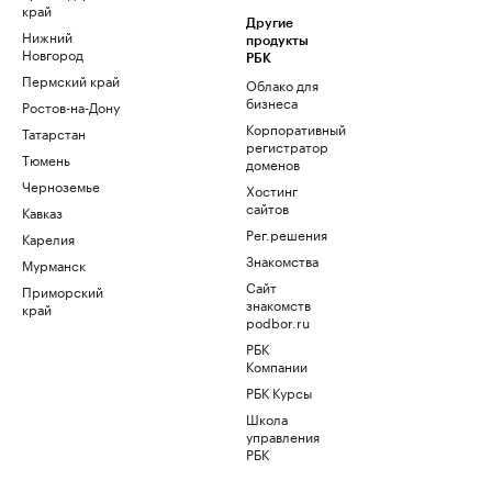
край
Другие
Нижний
продукты
Новгород
РБК
Пермский край
Облако для
бизнеса
Ростов-на-Дону
Корпоративный
Татарстан
регистратор
Тюмень
доменов
Черноземье
Хостинг
сайтов
Кавказ
Рег.решения
Карелия
Знакомства
Мурманск
Сайт
Приморский
знакомств
край
podbor.ru
РБК
Компании
РБК Курсы
Школа
управления
РБК