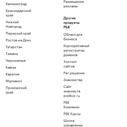
Размещение
Калининград
рекламы
Краснодарский
край
Другие
Нижний
продукты
Новгород
РБК
Пермский край
Облако для
бизнеса
Ростов-на-Дону
Корпоративный
Татарстан
регистратор
Тюмень
доменов
Черноземье
Хостинг
сайтов
Кавказ
Рег.решения
Карелия
Знакомства
Мурманск
Сайт
Приморский
знакомств
край
podbor.ru
РБК
Компании
РБК Курсы
Школа
управления