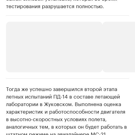
тестирования разрушается полностью.
Тогда же успешно завершился второй этапа
РБК Компании
РБК Компании
летных испытаний ПД-14 в составе летающей
Крупнейшие производители и
Страховые к
лаборатории в Жуковском. Выполнена оценка
продавцы медийной продукции
присутствую
характеристик и работоспособности двигателя
Ознакомьтесь с информацией в каталоге
Посмотрите в ката
в высотно-скоростных условиях полета,
аналогичных тем, в которых он будет работать в
штатном режиме на авиалайнере МС-21.