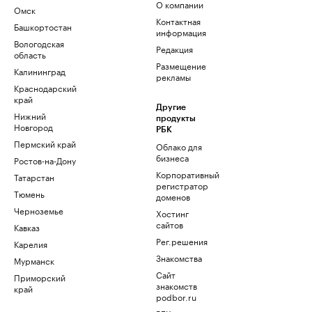
О компании
Омск
Контактная
Башкортостан
информация
Вологодская
Редакция
область
Размещение
Калининград
рекламы
Краснодарский
край
Другие
Нижний
продукты
Новгород
РБК
Пермский край
Облако для
бизнеса
Ростов-на-Дону
Корпоративный
Татарстан
регистратор
Тюмень
доменов
Черноземье
Хостинг
сайтов
Кавказ
Рег.решения
Карелия
Знакомства
Мурманск
Сайт
Приморский
знакомств
край
podbor.ru