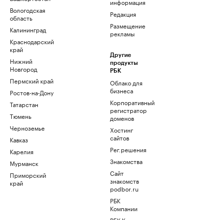
информация
Вологодская
Редакция
область
Размещение
Калининград
рекламы
Краснодарский
край
Другие
Нижний
продукты
Новгород
РБК
Пермский край
Облако для
бизнеса
Ростов-на-Дону
Корпоративный
Татарстан
регистратор
Тюмень
доменов
Черноземье
Хостинг
сайтов
Кавказ
Рег.решения
Карелия
Знакомства
Мурманск
Сайт
Приморский
знакомств
край
podbor.ru
РБК
Компании
РБК Курсы