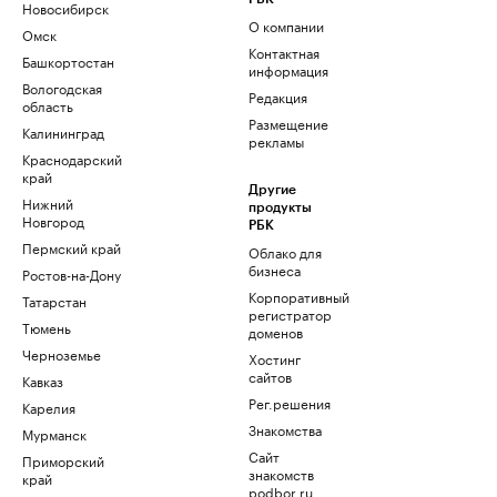
Новосибирск
О компании
Омск
Контактная
Башкортостан
информация
Вологодская
Редакция
область
Размещение
Калининград
рекламы
Краснодарский
край
Другие
Нижний
продукты
Новгород
РБК
Пермский край
Облако для
бизнеса
Ростов-на-Дону
Корпоративный
Татарстан
регистратор
Тюмень
доменов
Черноземье
Хостинг
сайтов
Кавказ
Рег.решения
Карелия
Знакомства
Мурманск
Сайт
Приморский
знакомств
край
podbor.ru