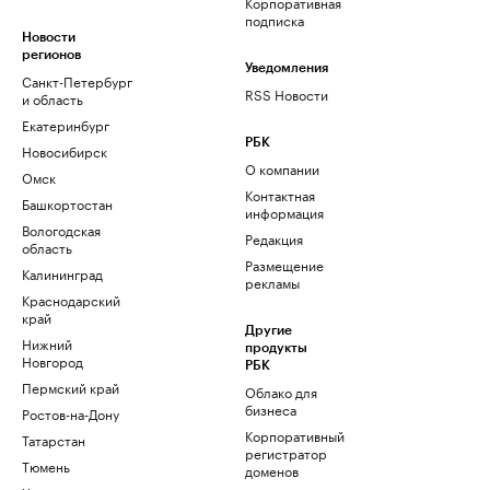
Корпоративная
подписка
Новости
регионов
Уведомления
Санкт-Петербург
RSS Новости
и область
Екатеринбург
РБК
Новосибирск
О компании
Омск
Контактная
Башкортостан
информация
Вологодская
Редакция
область
Размещение
Калининград
рекламы
Краснодарский
край
Другие
Нижний
продукты
Новгород
РБК
Пермский край
Облако для
бизнеса
Ростов-на-Дону
Корпоративный
Татарстан
регистратор
Тюмень
доменов