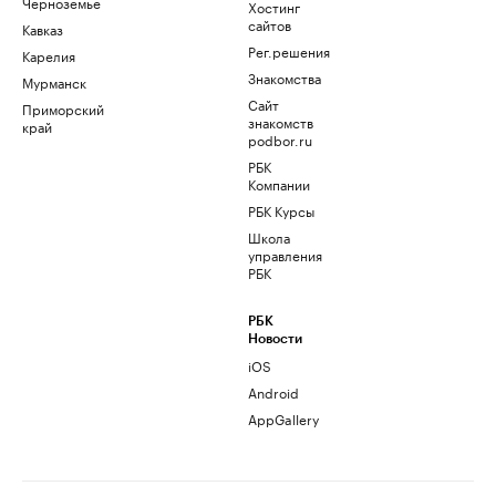
Черноземье
Хостинг
сайтов
Кавказ
Рег.решения
Карелия
Знакомства
Мурманск
Сайт
Приморский
знакомств
край
podbor.ru
РБК
Компании
РБК Курсы
Школа
управления
РБК
РБК
Новости
iOS
Android
AppGallery