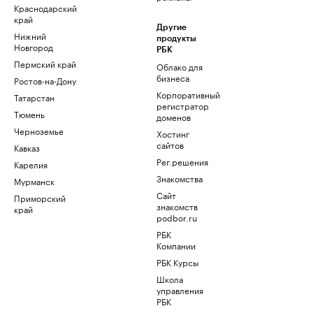
Краснодарский
край
Другие
Нижний
продукты
Новгород
РБК
Пермский край
Облако для
бизнеса
Ростов-на-Дону
Корпоративный
Татарстан
регистратор
Тюмень
доменов
Черноземье
Хостинг
сайтов
Кавказ
Рег.решения
Карелия
Знакомства
Мурманск
Сайт
Приморский
знакомств
край
podbor.ru
РБК
Компании
РБК Курсы
Школа
управления
РБК