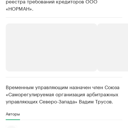
реестра требований кредиторов ООО
«НОРМАН».
Временным управляющим назначен член Союза
РБК Компании
РБК Компании
«Саморегулируемая организация арбитражных
Крупнейшие производители и
Страховые к
управляющих Северо-Запада» Вадим Трусов.
продавцы медийной продукции
присутствую
Ознакомьтесь с информацией в каталоге
Посмотрите в ката
Авторы