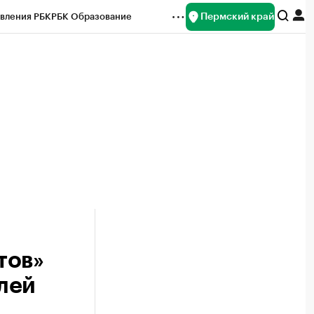
Пермский край
вления РБК
РБК Образование
редитные рейтинги
Франшизы
Газета
ок наличной валюты
тов»
блей