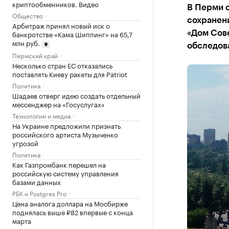
криптообменников. Видео
В Перми о
Общество
сохранен
Арбитраж принял новый иск о
банкротстве «Кама Шиппинг» на 65,7
«Дом Сов
млн руб.
обследова
Пермский край
Несколько стран ЕС отказались
поставлять Киеву ракеты для Patriot
Политика
Шадаев отверг идею создать отдельный
мессенджер на «Госуслугах»
Технологии и медиа
На Украине предложили признать
российского артиста Музыченко
угрозой
Политика
Как Газпромбанк перешел на
российскую систему управления
базами данных
РБК и Postgres Pro
Цена аналога доллара на Мосбирже
поднялась выше ₽82 впервые с конца
марта