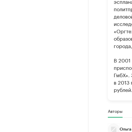
эсплан
политп
делово
исслед
«Оргтех
образо
города
В 2001
приспо
ГмбХ».
в 2013 
рублей
Авторы
Ольга