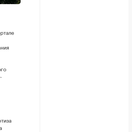
ортале
ания
ого
-
ртиза
а