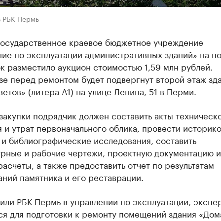
в РБК Пермь
государственное краевое бюджетное учреждение
ние по эксплуатации административных зданий» на п
к разместило аукцион стоимостью 1,59 млн рублей.
зе перед ремонтом будет подвергнут второй этаж зд
етов» (литера А1) на улице Ленина, 51 в Перми.
закупки подрядчик должен составить акты техническ
 и утрат первоначального облика, провести историко
 и библиографические исследования, составить
урные и рабочие чертежи, проектную документацию и
асчеты, а также предоставить отчет по результатам
ний памятника и его реставрации.
или РБК Пермь в управлении по эксплуатации, экспе
ся для подготовки к ремонту помещений здания «Дом