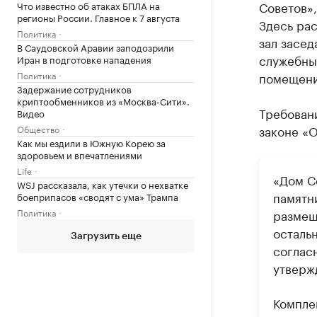
Советов»
Что известно об атаках БПЛА на
регионы России. Главное к 7 августа
Здесь ра
Политика
зал засед
В Саудовской Аравии заподозрили
служебны
Иран в подготовке нападения
Политика
помещени
Задержание сотрудников
криптообменников из «Москва-Сити».
Требован
Видео
законе «О
Общество
Как мы ездили в Южную Корею за
здоровьем и впечатлениями
Life
«Дом С
WSJ рассказала, как утечки о нехватке
памятни
боеприпасов «сводят с ума» Трампа
Политика
размеща
осталь
Загрузить еще
согласн
утверж
Компле