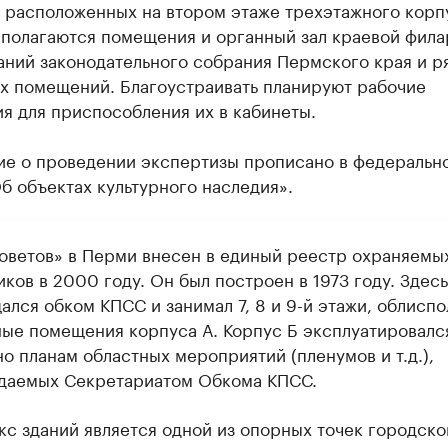
, расположенных на втором этаже трехэтажного корп
сполагаются помещения и органный зал краевой фила
аний законодательного собрания Пермского края и р
х помещений. Благоустраивать планируют рабочие
я для приспособления их в кабинеты.
ие о проведении экспертизы прописано в федеральн
б объектах культурного наследия».
оветов» в Перми внесен в единый реестр охраняемы
ков в 2000 году. Он был построен в 1973 году. Здесь
лся обком КПСС и занимал 7, 8 и 9-й этажи, облиспо
ные помещения корпуса А. Корпус Б эксплуатировалс
о планам областных мероприятий (пленумов и т.д.),
даемых Секретариатом Обкома КПСС.
кс зданий является одной из опорных точек городско