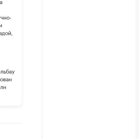
а
чно-
и
адой,
ельбау
рован
млн