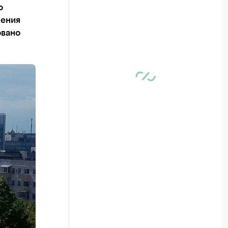
о
чения
овано