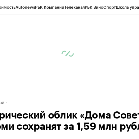
жимость
Autonews
РБК Компании
Телеканал
РБК Вино
Спорт
Школа упра
д
Стиль
Крипто
РБК Бизнес-среда
Дискуссионный клуб
Исследования
К
рагентов
Политика
Экономика
Бизнес
Технологии и медиа
Финансы
Рын
ай
рический облик «Дома Сове
рми сохранят за 1,59 млн ру