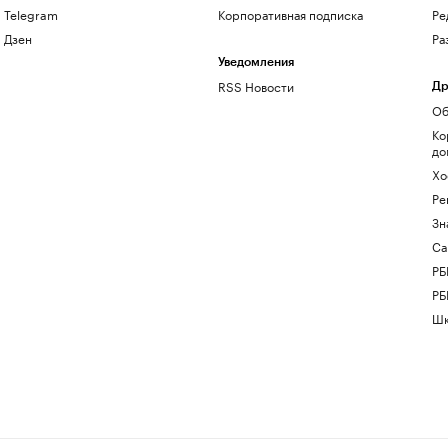
Telegram
Корпоративная подписка
Ре
Дзен
Ра
Уведомления
RSS Новости
Др
Об
Ко
до
Хо
Ре
Зн
Са
РБ
РБ
Шк