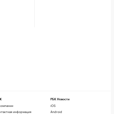
К
РБК Новости
компании
iOS
нтактная информация
Android