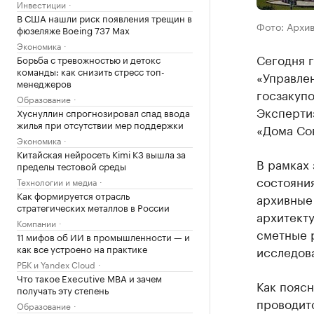
Инвестиции
В США нашли риск появления трещин в
Фото: Архи
фюзеляже Boeing 737 Max
Экономика
Сегодня 
Борьба с тревожностью и детокс
команды: как снизить стресс топ-
«Управле
менеджеров
госзакупо
Образование
Эксперти
Хуснуллин спрогнозировал спад ввода
жилья при отсутствии мер поддержки
«Дома Сов
Экономика
Китайская нейросеть Kimi K3 вышла за
В рамках 
пределы тестовой среды
состояния
Технологии и медиа
Как формируется отрасль
архивные
стратегических металлов в России
архитект
Компании
сметные р
11 мифов об ИИ в промышленности — и
как все устроено на практике
исследова
РБК и Yandex Cloud
Что такое Executive MBA и зачем
Как поясн
получать эту степень
проводит
Образование