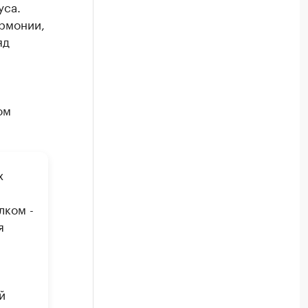
уса.
рмонии,
яд
ом
х
лком -
я
й