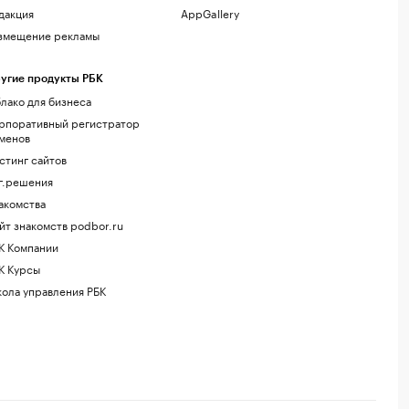
дакция
AppGallery
змещение рекламы
угие продукты РБК
лако для бизнеса
рпоративный регистратор
менов
стинг сайтов
г.решения
акомства
йт знакомств podbor.ru
К Компании
К Курсы
ола управления РБК