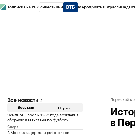
Подписка на РБК
Инвестиции
Мероприятия
Отрасли
Недви
РБК Курсы
РБК Life
Тренды
Визионеры
Национальные проекты
Горо
Спецпроекты СПб
Конференции СПб
Спецпроекты
Проверка конт
Пермский кр
Все новости
Пермь
Весь мир
Исто
Чемпион Европы 1988 года возглавит
сборную Казахстана по футболу
в Пе
Спорт
В Москве задержали работников