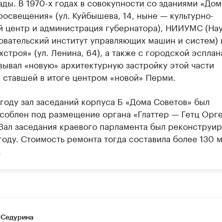
ады. В 1970-х годах в совокупности со зданиями «Дом
росвещения» (ул. Куйбышева, 14, ныне — культурно-
й центр и администрация губернатора), НИИУМС (Нау
овательский институт управляющих машин и систем) 
строя» (ул. Ленина, 64), а также с городской эсплан
вывал «новую» архитектурную застройку этой части
, ставшей в итоге центром «новой» Перми.
 году зал заседаний корпуса Б «Дома Советов» был
соблен под размещение органа «Глаттер — Гетц Орг
 Зал заседания краевого парламента был реконструи
году. Стоимость ремонта тогда составила более 130 
.
 Седурина