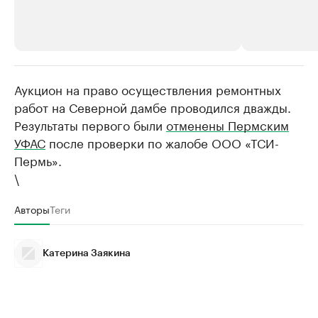
Аукцион на право осуществления ремонтных
РБК Компании
РБК Компании
работ на Северной дамбе проводился дважды.
Крупнейшие производители и
Страховые к
Результаты первого были
отменены Пермским
продавцы медийной продукции
присутствую
УФАС
после проверки по жалобе ООО «ТСИ-
Ознакомьтесь с информацией в каталоге
Посмотрите в ката
Пермь».
\
Авторы
Теги
Катерина Заякина