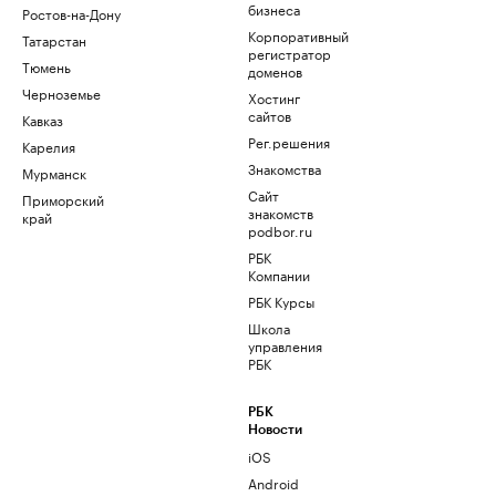
бизнеса
Ростов-на-Дону
Корпоративный
Татарстан
регистратор
Тюмень
доменов
Черноземье
Хостинг
сайтов
Кавказ
Рег.решения
Карелия
Знакомства
Мурманск
Сайт
Приморский
знакомств
край
podbor.ru
РБК
Компании
РБК Курсы
Школа
управления
РБК
РБК
Новости
iOS
Android