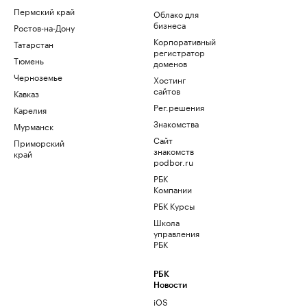
Пермский край
Облако для
бизнеса
Ростов-на-Дону
Корпоративный
Татарстан
регистратор
Тюмень
доменов
Черноземье
Хостинг
сайтов
Кавказ
Рег.решения
Карелия
Знакомства
Мурманск
Сайт
Приморский
знакомств
край
podbor.ru
РБК
Компании
РБК Курсы
Школа
управления
РБК
РБК
Новости
iOS