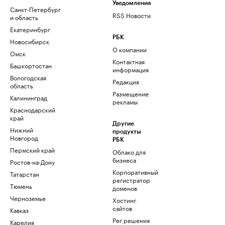
Уведомления
Санкт-Петербург
RSS Новости
и область
Екатеринбург
РБК
Новосибирск
О компании
Омск
Контактная
Башкортостан
информация
Вологодская
Редакция
область
Размещение
Калининград
рекламы
Краснодарский
край
Другие
Нижний
продукты
Новгород
РБК
Пермский край
Облако для
бизнеса
Ростов-на-Дону
Корпоративный
Татарстан
регистратор
Тюмень
доменов
Черноземье
Хостинг
сайтов
Кавказ
Рег.решения
Карелия