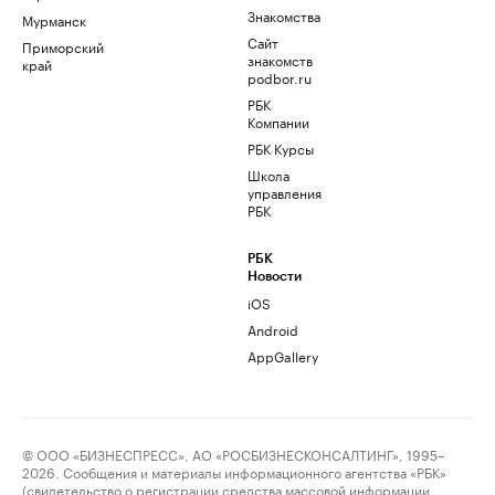
Знакомства
Мурманск
Сайт
Приморский
знакомств
край
podbor.ru
РБК
Компании
РБК Курсы
Школа
управления
РБК
РБК
Новости
iOS
Android
AppGallery
© ООО «БИЗНЕСПРЕСС», АО «РОСБИЗНЕСКОНСАЛТИНГ», 1995–
2026. Сообщения и материалы информационного агентства «РБК»
(свидетельство о регистрации средства массовой информации