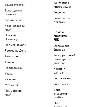
Контактная
Башкортостан
информация
Вологодская
Редакция
область
Размещение
Калининград
рекламы
Краснодарский
край
Другие
Нижний
продукты
Новгород
РБК
Пермский край
Облако для
бизнеса
Ростов-на-Дону
Корпоративный
Татарстан
регистратор
Тюмень
доменов
Черноземье
Хостинг
сайтов
Кавказ
Рег.решения
Карелия
Знакомства
Мурманск
Сайт
Приморский
знакомств
край
podbor.ru
РБК
Компании