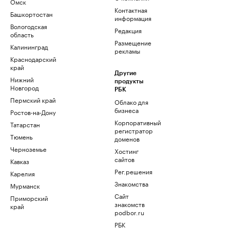
Омск
Контактная
Башкортостан
информация
Вологодская
Редакция
область
Размещение
Калининград
рекламы
Краснодарский
край
Другие
Нижний
продукты
Новгород
РБК
Пермский край
Облако для
бизнеса
Ростов-на-Дону
Корпоративный
Татарстан
регистратор
Тюмень
доменов
Черноземье
Хостинг
сайтов
Кавказ
Рег.решения
Карелия
Знакомства
Мурманск
Сайт
Приморский
знакомств
край
podbor.ru
РБК