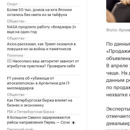
Спорт
Более 50 тыс. домов на юге Японии
остались без света из-за тайфуна
Общество
NASA продлило работу «Вояджера-2»
Фото: Архи
еще на один год
Общество
По данным
Axios рассказал, как Трамп оказался в
ловушке из-за войны и памятников
«Продажи
Политика
объявлени
✍🏻 Насколько ваш авторитет зависит от
В апреле
атрибутов престижа? Проверьте себя
чаще. На 
FT узнала об «убежище от
данным р
апокалипсиса» в Аргентине для IT-
по продаж
миллиардеров
нехватке
Общество
Как Петербургская биржа влияет на
бизнес и экономику
Эксперты
РБК и Петербургская Биржа
отмечаетс
В Большом Савино задерживаются
рейсы направления Пермь — Сочи
девальви
Пермский край
минимальн