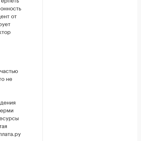
лонность
ент от
рует
ктор
 частью
то не
ждения
Перми
Ресурсы
тая
плата.ру