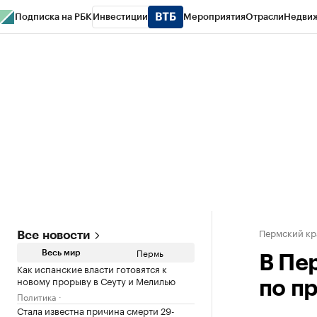
Подписка на РБК
Инвестиции
Мероприятия
Отрасли
Недви
РБК Курсы
РБК Life
Тренды
Визионеры
Национальные проекты
Горо
Спецпроекты СПб
Конференции СПб
Спецпроекты
Проверка конт
Пермский кр
Все новости
Пермь
Весь мир
В Пе
Как испанские власти готовятся к
новому прорыву в Сеуту и Мелилью
по п
Политика
Стала известна причина смерти 29-