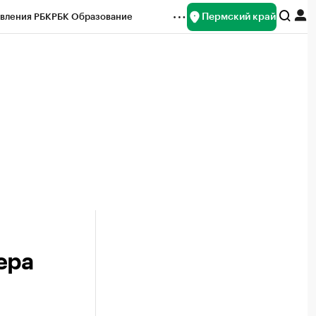
Пермский край
вления РБК
РБК Образование
редитные рейтинги
Франшизы
Газета
ок наличной валюты
ера