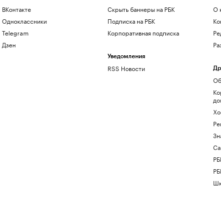
ВКонтакте
Скрыть баннеры на РБК
О 
Одноклассники
Подписка на РБК
Ко
Telegram
Корпоративная подписка
Ре
Дзен
Ра
Уведомления
RSS Новости
Др
Об
Ко
до
Хо
Ре
Зн
Са
РБ
РБ
Шк