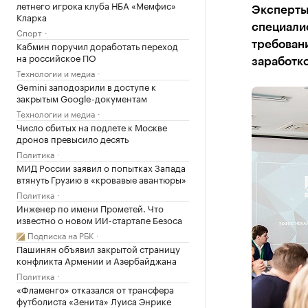
летнего игрока клуба НБА «Мемфис»
Эксперты 
Кларка
специали
Спорт
Кабмин поручил доработать переход
требован
на российское ПО
заработк
Технологии и медиа
Gemini заподозрили в доступе к
закрытым Google-документам
Технологии и медиа
Число сбитых на подлете к Москве
дронов превысило десять
Политика
МИД России заявил о попытках Запада
втянуть Грузию в «кровавые авантюры»
Политика
Инженер по имени Прометей. Что
известно о новом ИИ-стартапе Безоса
Подписка на РБК
Пашинян объявил закрытой страницу
конфликта Армении и Азербайджана
Политика
«Фламенго» отказался от трансфера
футболиста «Зенита» Луиса Энрике