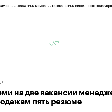
жимость
Autonews
РБК Компании
Телеканал
РБК Вино
Спорт
Школа упра
д
Стиль
Крипто
РБК Бизнес-среда
Дискуссионный клуб
Исследования
К
рагентов
Политика
Экономика
Бизнес
Технологии и медиа
Финансы
Рын
ай
рми на две вакансии менедж
родажам пять резюме