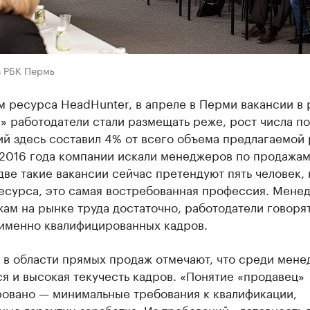
в РБК Пермь
 ресурса HeadHunter, в апреле в Перми вакансии в 
» работодатели стали размещать реже, рост числа п
й здесь составил 4% от всего объема предлагаемой 
 2016 года компании искали менеджеров по продажам
две такие вакансии сейчас претендуют пять человек, 
есурса, это самая востребованная профессия. Мене
ам на рынке труда достаточно, работодатели говорят
 именно квалифицированных кадров.
 в области прямых продаж отмечают, что среди мен
я и высокая текучесть кадров. «Понятие «продавец»
ровано — минимальные требования к квалификации,
ые гарантии заработка. Из требований - готовность 