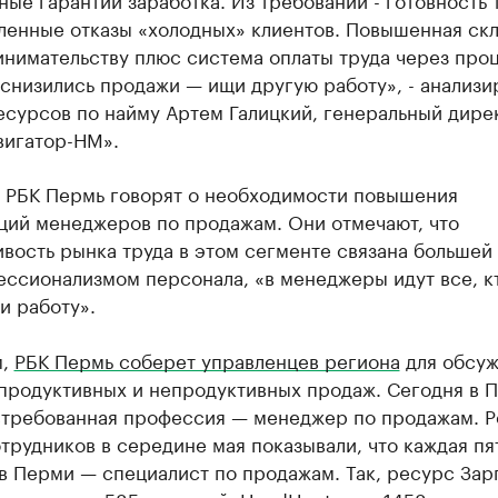
ленные отказы «холодных» клиентов. Повышенная ск
нимательству плюс система оплаты труда через проц
снизились продажи — ищи другую работу», - анализи
есурсов по найму Артем Галицкий, генеральный дире
игатор-НМ».
 РБК Пермь говорят о необходимости повышения
ций менеджеров по продажам. Они отмечают, что
вость рынка труда в этом сегменте связана большей
ессионализмом персонала, «в менеджеры идут все, к
и работу».
м,
РБК Пермь соберет управленцев региона
для обсу
 продуктивных и непродуктивных продаж. Сегодня в 
стребованная профессия — менеджер по продажам. 
трудников в середине мая показывали, что каждая пя
в Перми — специалист по продажам. Так, ресурс Зар