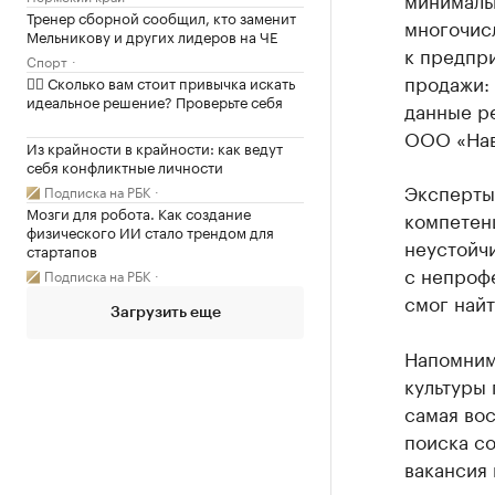
Тренер сборной сообщил, кто заменит
многочис
Мельникову и других лидеров на ЧЕ
к предпри
Спорт
продажи: 
✍🏻 Сколько вам стоит привычка искать
идеальное решение? Проверьте себя
данные р
ООО «Нав
Из крайности в крайности: как ведут
себя конфликтные личности
Эксперты
Подписка на РБК
Мозги для робота. Как создание
компетен
физического ИИ стало трендом для
неустойчи
стартапов
с непроф
Подписка на РБК
смог найт
Загрузить еще
Напомни
культуры
самая во
поиска со
вакансия 