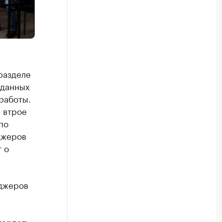
разделе
оданных
работы.
 втрое
по
джеров
 о
еджеров
терпеть