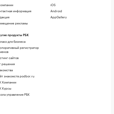
компании
iOS
нтактная информация
Android
дакция
AppGallery
змещение рекламы
угие продукты РБК
лако для бизнеса
рпоративный регистратор
менов
стинг сайтов
г.решения
акомства
йт знакомств podbor.ru
К Компании
К Курсы
ола управления РБК