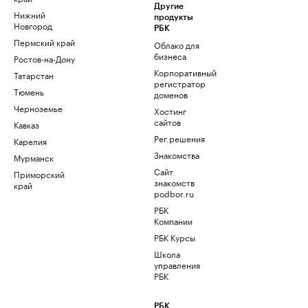
Другие
Нижний
продукты
Новгород
РБК
Пермский край
Облако для
бизнеса
Ростов-на-Дону
Корпоративный
Татарстан
регистратор
Тюмень
доменов
Черноземье
Хостинг
сайтов
Кавказ
Рег.решения
Карелия
Знакомства
Мурманск
Сайт
Приморский
знакомств
край
podbor.ru
РБК
Компании
РБК Курсы
Школа
управления
РБК
РБК