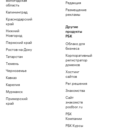
Редакция
область
Размещение
Калининград
рекламы
Краснодарский
край
Другие
Нижний
продукты
Новгород
РБК
Пермский край
Облако для
бизнеса
Ростов-на-Дону
Корпоративный
Татарстан
регистратор
Тюмень
доменов
Черноземье
Хостинг
сайтов
Кавказ
Рег.решения
Карелия
Знакомства
Мурманск
Сайт
Приморский
знакомств
край
podbor.ru
РБК
Компании
РБК Курсы