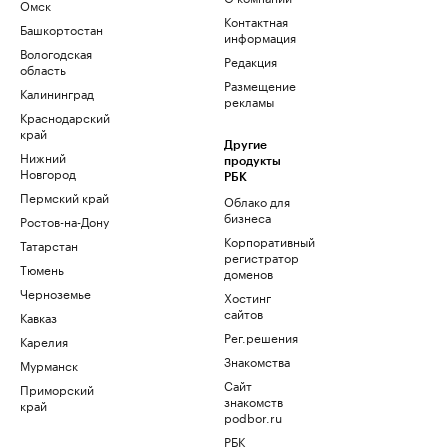
Омск
Контактная
Башкортостан
информация
Вологодская
Редакция
область
Размещение
Калининград
рекламы
Краснодарский
край
Другие
Нижний
продукты
Новгород
РБК
Пермский край
Облако для
бизнеса
Ростов-на-Дону
Корпоративный
Татарстан
регистратор
Тюмень
доменов
Черноземье
Хостинг
сайтов
Кавказ
Рег.решения
Карелия
Знакомства
Мурманск
Сайт
Приморский
знакомств
край
podbor.ru
РБК