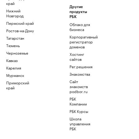
край
Другие
Нижний
продукты
Новгород
РБК
Пермский край
Облако для
бизнеса
Ростов-на-Дону
Корпоративный
Татарстан
регистратор
Тюмень
доменов
Черноземье
Хостинг
сайтов
Кавказ
Рег.решения
Карелия
Знакомства
Мурманск
Сайт
Приморский
знакомств
край
podbor.ru
РБК
Компании
РБК Курсы
Школа
управления
РБК