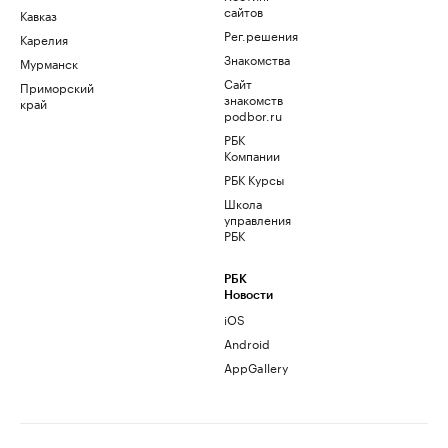
сайтов
Кавказ
Рег.решения
Карелия
Знакомства
Мурманск
Сайт
Приморский
знакомств
край
podbor.ru
РБК
Компании
РБК Курсы
Школа
управления
РБК
РБК
Новости
iOS
Android
AppGallery