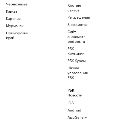
Черноземье
Хостинг
сайтов
Кавказ
Рег.решения
Карелия
Знакомства
Мурманск
Сайт
Приморский
знакомств
край
podbor.ru
РБК
Компании
РБК Курсы
Школа
управления
РБК
РБК
Новости
iOS
Android
AppGallery