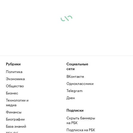
Рубрики
Социальные
сети
Политика
ВКонтакте
Экономика
Одноклассники
Общество
Telegram
Бизнес
Дзен
Технологии и
медиа
Финансы
Подписки
Скрыть баннеры
Биографии
на РБК
База знаний
Подписка на РБК
РБК Образование