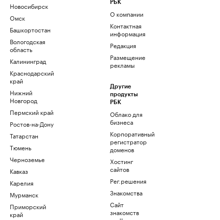
РБК
Новосибирск
О компании
Омск
Контактная
Башкортостан
информация
Вологодская
Редакция
область
Размещение
Калининград
рекламы
Краснодарский
край
Другие
Нижний
продукты
Новгород
РБК
Пермский край
Облако для
бизнеса
Ростов-на-Дону
Корпоративный
Татарстан
регистратор
Тюмень
доменов
Черноземье
Хостинг
сайтов
Кавказ
Рег.решения
Карелия
Знакомства
Мурманск
Сайт
Приморский
знакомств
край
podbor.ru