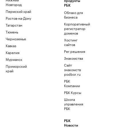
продукты
Новгород
РБК
Пермский край
Облако для
бизнеса
Ростов-на-Дону
Корпоративный
Татарстан
регистратор
Тюмень
доменов
Черноземье
Хостинг
сайтов
Кавказ
Рег.решения
Карелия
Знакомства
Мурманск
Сайт
Приморский
знакомств
край
podbor.ru
РБК
Компании
РБК Курсы
Школа
управления
РБК
РБК
Новости