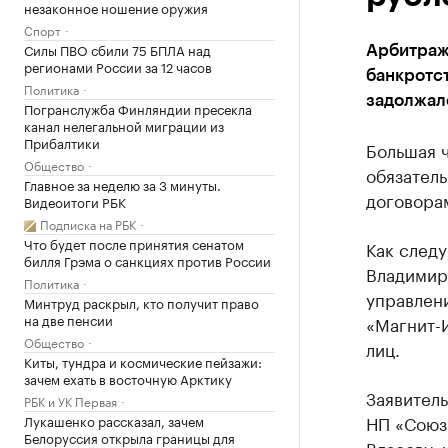
незаконное ношение оружия
Спорт
Силы ПВО сбили 75 БПЛА над
Арбитраж
регионами России за 12 часов
банкротс
Политика
задолжало
Погранслужба Финляндии пресекла
канал нелегальной миграции из
Прибалтики
Большая ч
Общество
обязател
Главное за неделю за 3 минуты.
договорам
Видеоитоги РБК
Подписка на РБК
Что будет после принятия сенатом
Как следу
билля Грэма о санкциях против России
Владимир
Политика
управлен
Минтруд раскрыл, кто получит право
на две пенсии
«Магнит-И
Общество
лиц.
Киты, тундра и космические пейзажи:
зачем ехать в восточную Арктику
Заявител
РБК и УК Первая
НП «Союз
Лукашенко рассказал, зачем
Белоруссия открыла границы для
Власову, 