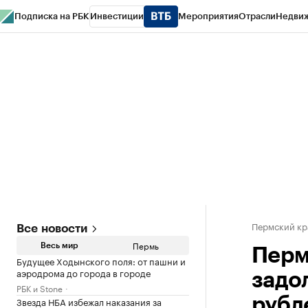
Подписка на РБК
Инвестиции
Мероприятия
Отрасли
Недви
РБК Курсы
РБК Life
Тренды
Визионеры
Национальные проекты
Горо
Спецпроекты СПб
Конференции СПб
Спецпроекты
Проверка конт
Пермский кр
Все новости
Пермь
Весь мир
Перм
Будущее Ходынского поля: от пашни и
аэродрома до города в городе
задо
РБК и Stone
Звезда НБА избежал наказания за
рубл