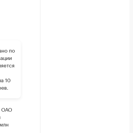
ано по
зации
ляется
а 10
ев.
а ОАО
й
 млн