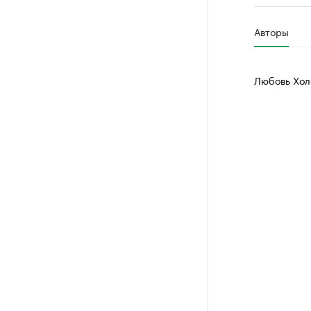
РБК Компан
Авторы
Крупней
Ознакомьтесь
Любовь Хол