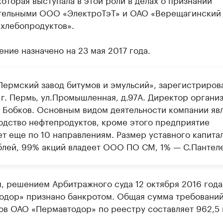
тельными ООО «ЭлектроТэТ» и ОАО «Верещагинский
 хлебопродуктов».
ние назначено на 23 мая 2017 года.
ермский завод битумов и эмульсий», зарегистриров
 г. Пермь, ул.Промышленная, д.97А. Директор органи
 Бобков. Основным видом деятельности компании яв
одство нефтепродуктов, кроме этого предприятие
ет еще по 10 направлениям. Размер уставного капитал
блей, 99% акций владеет ООО ПО СМ, 1% — С.Пантеле
, решением Арбитражного суда 12 октября 2016 год
одор» признано банкротом. Общая сумма требовани
ов ОАО «Пермавтодор» по реестру составляет 962,5