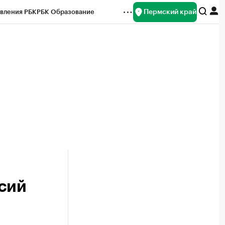
Пермский край
вления РБК
РБК Образование
редитные рейтинги
Франшизы
Газета
ок наличной валюты
сий