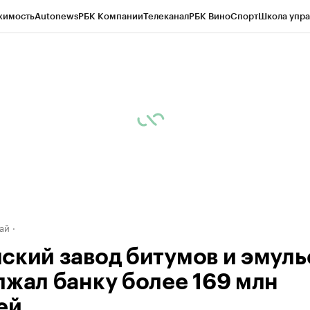
жимость
Autonews
РБК Компании
Телеканал
РБК Вино
Спорт
Школа упра
д
Стиль
Крипто
РБК Бизнес-среда
Дискуссионный клуб
Исследования
К
рагентов
Политика
Экономика
Бизнес
Технологии и медиа
Финансы
Рын
ай
ский завод битумов и эмуль
лжал банку более 169 млн
ей