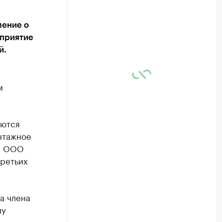
ление о
дприятие
й.
м
яются
нтажное
и ООО
третьих
а члена
лу