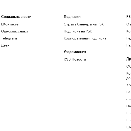
Социальные сети
Подписки
РБ
ВКонтакте
Скрыть баннеры на РБК
О 
Одноклассники
Подписка на РБК
Ко
Telegram
Корпоративная подписка
Ре
Дзен
Ра
Уведомления
RSS Новости
Др
Об
Ко
до
Хо
Ре
Зн
Са
РБ
РБ
Шк