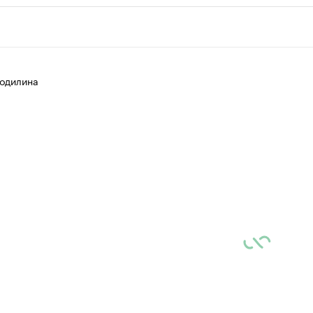
ии
шие производители и продавцы медийной п
 с информацией в каталоге
одилина