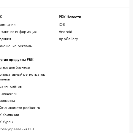
К
РБК Новости
компании
iOS
нтактная информация
Android
дакция
AppGallery
змещение рекламы
угие продукты РБК
лако для бизнеса
рпоративный регистратор
менов
стинг сайтов
г.решения
акомства
йт знакомств podbor.ru
К Компании
К Курсы
ола управления РБК