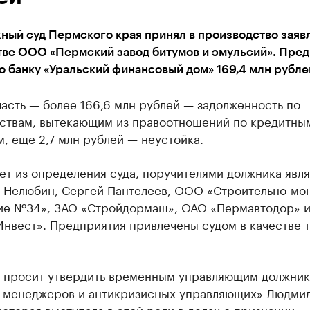
ный суд Пермского края принял в производство заяв
тве ООО «Пермский завод битумов и эмульсий». Пре
 банку «Уральский финансовый дом» 169,4 млн рубле
асть — более 166,6 млн рублей — задолженность по
ьствам, вытекающим из правоотношений по кредитны
, еще 2,7 млн рублей — неустойка.
ет из определения суда, поручителями должника явл
 Нелюбин, Сергей Пантелеев, ООО «Строительно-мо
ие №34», ЗАО «Стройдормаш», ОАО «Пермавтодор» 
нвест». Предприятия привлечены судом в качестве 
ь просит утвердить временным управляющим должник
 менеджеров и антикризисных управляющих» Людми
которая выступала в этой роли в делах о признании