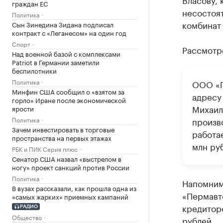
граждан ЕС
несостоя
Политика
комбинат
Сын Зинедина Зидана подписал
контракт с «Леганесом» на один год
Спорт
Рассмотре
Над военной базой с комплексами
Patriot в Германии заметили
беспилотники
Политика
ООО «П
Минфин США сообщил о «взятом за
адресу
горло» Иране после экономической
Михаил
ярости
Политика
произв
Зачем инвестировать в торговые
работа
пространства на первых этажах
млн ру
РБК и ПИК Серия плюс
Сенатор США назвал «выстрелом в
ногу» проект санкций против России
Политика
Напомним
В вузах рассказали, как прошла одна из
«Пермавт
«самых жарких» приемных кампаний
кредитор
РАДИО
Общество
рублей.