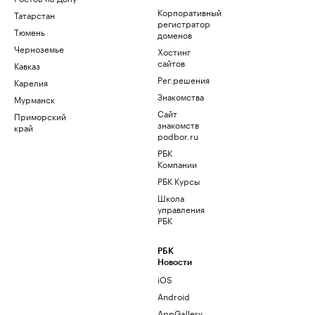
Корпоративный
Татарстан
регистратор
Тюмень
доменов
Черноземье
Хостинг
сайтов
Кавказ
Рег.решения
Карелия
Знакомства
Мурманск
Сайт
Приморский
знакомств
край
podbor.ru
РБК
Компании
РБК Курсы
Школа
управления
РБК
РБК
Новости
iOS
Android
AppGallery