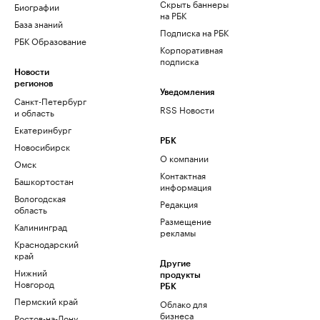
Скрыть баннеры
Биографии
на РБК
База знаний
Подписка на РБК
РБК Образование
Корпоративная
подписка
Новости
регионов
Уведомления
Санкт-Петербург
RSS Новости
и область
Екатеринбург
РБК
Новосибирск
О компании
Омск
Контактная
Башкортостан
информация
Вологодская
Редакция
область
Размещение
Калининград
рекламы
Краснодарский
край
Другие
Нижний
продукты
Новгород
РБК
Пермский край
Облако для
бизнеса
Ростов-на-Дону