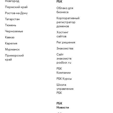
Новгород
РБК
Пермский край
Облако для
бизнеса
Ростов-на-Дону
Корпоративный
Татарстан
регистратор
Тюмень
доменов
Черноземье
Хостинг
сайтов
Кавказ
Рег.решения
Карелия
Знакомства
Мурманск
Сайт
Приморский
знакомств
край
podbor.ru
РБК
Компании
РБК Курсы
Школа
управления
РБК
РБК
Новости