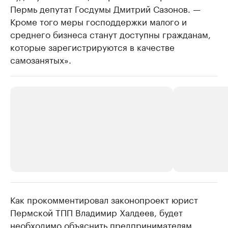
Пермь депутат Госдумы Дмитрий Сазонов. —
Кроме того меры господдержки малого и
среднего бизнеса станут доступны гражданам,
которые зарегистрируются в качестве
самозанятых».
Как прокомментировал законопроект юрист
РБК Компании
РБК Компании
Пермской ТПП Владимир Халдеев, будет
Крупнейшие производители и
Страховые к
необходимо объяснить предпринимателям,
продавцы медийной продукции
присутствую