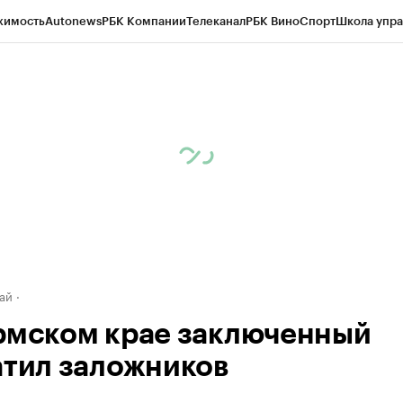
жимость
Autonews
РБК Компании
Телеканал
РБК Вино
Спорт
Школа упра
д
Стиль
Крипто
РБК Бизнес-среда
Дискуссионный клуб
Исследования
К
рагентов
Политика
Экономика
Бизнес
Технологии и медиа
Финансы
Рын
ай
рмском крае заключенный
атил заложников