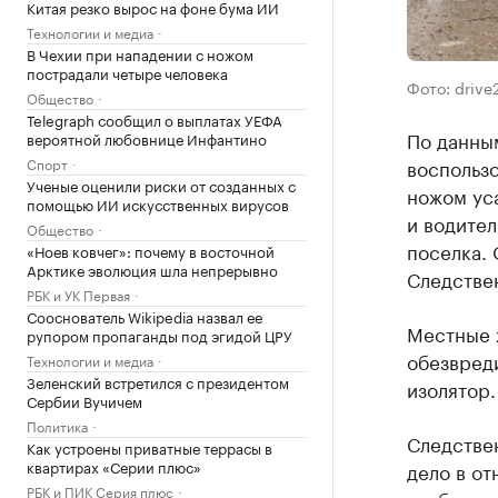
Китая резко вырос на фоне бума ИИ
Технологии и медиа
В Чехии при нападении с ножом
пострадали четыре человека
Фото: drive2
Общество
Telegraph сообщил о выплатах УЕФА
По данны
вероятной любовнице Инфантино
Спорт
воспольз
Ученые оценили риски от созданных с
ножом ус
помощью ИИ искусственных вирусов
и водител
Общество
поселка.
«Ноев ковчег»: почему в восточной
Арктике эволюция шла непрерывно
Следстве
РБК и УК Первая
Сооснователь Wikipedia назвал ее
Местные 
рупором пропаганды под эгидой ЦРУ
обезвред
Технологии и медиа
Зеленский встретился с президентом
изолятор.
Сербии Вучичем
Политика
Следстве
Как устроены приватные террасы в
квартирах «Серии плюс»
дело в о
РБК и ПИК Серия плюс