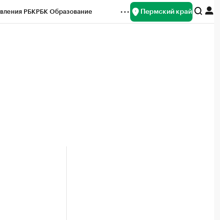
Пермский край
вления РБК
РБК Образование
редитные рейтинги
Франшизы
Газета
ок наличной валюты