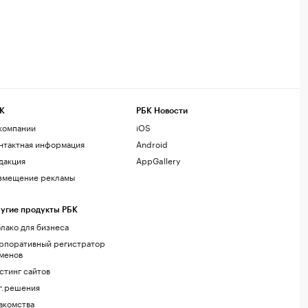
К
РБК Новости
компании
iOS
нтактная информация
Android
дакция
AppGallery
змещение рекламы
угие продукты РБК
лако для бизнеса
рпоративный регистратор
менов
стинг сайтов
г.решения
акомства