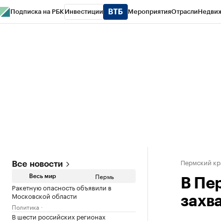
Подписка на РБК
Инвестиции
Мероприятия
Отрасли
Недви
РБК Курсы
РБК Life
Тренды
Визионеры
Национальные проекты
Горо
Спецпроекты СПб
Конференции СПб
Спецпроекты
Проверка конт
Пермский кр
Все новости
Пермь
Весь мир
В Пе
Ракетную опасность объявили в
Московской области
захв
Политика
В шести российских регионах