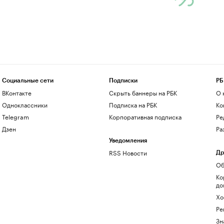
Социальные сети
Подписки
РБ
ВКонтакте
Скрыть баннеры на РБК
О 
Одноклассники
Подписка на РБК
Ко
Telegram
Корпоративная подписка
Ре
Дзен
Ра
Уведомления
RSS Новости
Др
Об
Ко
до
Хо
Ре
Зн