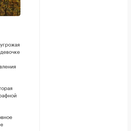
 угрожая
 девочке
вления
торая
трафной
овное
ие