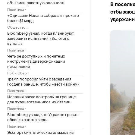
объявили ракетную опасность
В поселк
Политика
отбывающ
«Одиссея» Нолана собрала в прокате
более $1 млрд
удержани
Общество
Bloomberg узнал, когда планируют
завершить испытания «Золотого
купола»
Политика
Четыре доступных и понятных
инструмента диверсификации
накоплений
РБК и Сбер
Трамп попросил уйти с заседания
Госдепа раньше, чтобы «вести войну»
Политика
Испания ввела контроль на границе
для путешественников из Италии
Политика
Bloomberg узнал, что Украине грозит
обвал экспорта зерна
Политика
Экспорт синтетических алмазов из