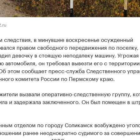
.ru
м следствия, в минувшее воскресенье осужденный
овался правом свободного передвижения по поселку,
адил девочку в стоящую неподалеку машину. Угрожая
ю автомобиля, он требовал вывезти его с территории
 Об этом сообщает пресс-служба Следственного упра
нного комитета России по Пермскому краю.
жители вызвали оперативно-следственную группу, ко
ила и задержала заключенного. Он был помещен в ш
нным отделом по городу Соликамск возбуждено угол
тношении ранее неоднократно судимого за совершен