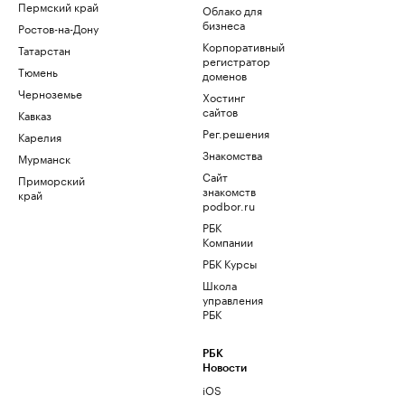
Пермский край
Облако для
бизнеса
Ростов-на-Дону
Корпоративный
Татарстан
регистратор
Тюмень
доменов
Черноземье
Хостинг
сайтов
Кавказ
Рег.решения
Карелия
Знакомства
Мурманск
Сайт
Приморский
знакомств
край
podbor.ru
РБК
Компании
РБК Курсы
Школа
управления
РБК
РБК
Новости
iOS