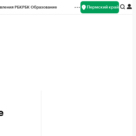
Пермский край
вления РБК
РБК Образование
редитные рейтинги
Франшизы
Газета
ок наличной валюты
е