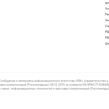
до
Хо
Ре
Зн
Са
РБ
РБ
Шк
ения и материалы информационного агентства «РБК» (свидетельство о 
овых коммуникаций (Роскомнадзор) 09.12.2015 за номером ИА №ФС77-63848) 
 связи, информационных технологий и массовых коммуникаций (Роскомнадз