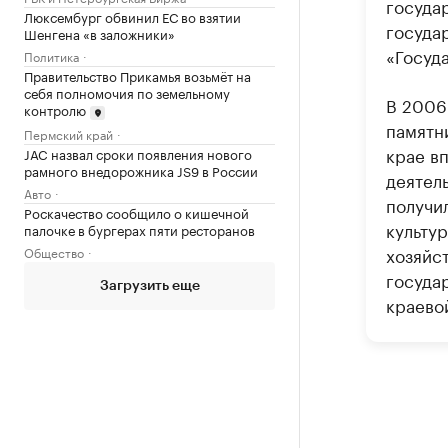
госуда
Люксембург обвинил ЕС во взятии
госуда
Шенгена «в заложники»
«Госуд
Политика
Правительство Прикамья возьмёт на
себя полномочия по земельному
В 2006
контролю
памятн
Пермский край
крае в
JAC назвал сроки появления нового
рамного внедорожника JS9 в России
деятель
Авто
получи
Роскачество сообщило о кишечной
культу
палочке в бургерах пяти ресторанов
хозяйс
Общество
государ
Загрузить еще
краево