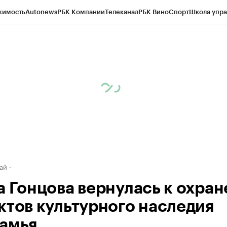
жимость
Autonews
РБК Компании
Телеканал
РБК Вино
Спорт
Школа упра
д
Стиль
Крипто
РБК Бизнес-среда
Дискуссионный клуб
Исследования
К
рагентов
Политика
Экономика
Бизнес
Технологии и медиа
Финансы
Рын
ай
а Гонцова вернулась к охран
ктов культурного наследия
амья