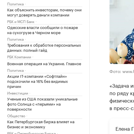
Политика
Как объяснить инвесторам, почему они
могут доверять деньги компании
РБК и МСП Банк
Одесские власти сообщили о пожаре
на сухогрузе в Черном море
Политика
Требования к обработке персональных
данных: полный гайд
РБК Компании
Военная операция на Украине. Главное
Политика
Фото: www.
Акции IT-компании «Софтлайн»
подскочили на 16% без видимых
«Задача 
причин
по ряду к
Инвестиции
Ученые из США показали уникальные
физическ
фото Солнца с «перьями» на
в пресс-
поверхности
Общество
Как Петербургская биржа влияет на
бизнес и экономику
Елена 
РБК и Петербургская Биржа