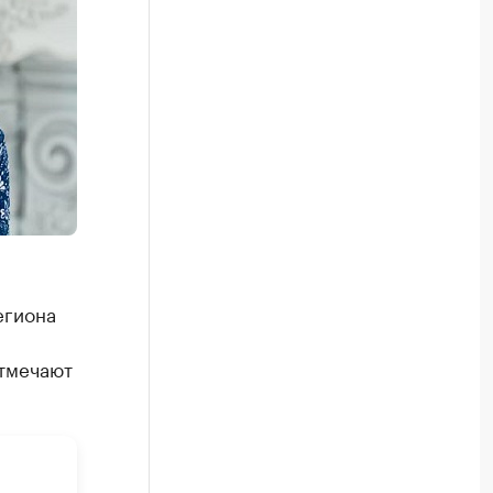
егиона
отмечают