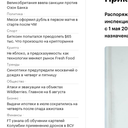
Великобритания ввела санкции против
Озон Банка
Политика
Распоряже
Месси оформил дубль в первом матче в
инспекции
старте после ЧМ
с 1 мая 2
Спорт
Биткоин попытался преодолеть $65
назначена
тыс. Что произошло на крипторынке
Крипто
Не яблоко, а предсказуемость: как
технологии меняют рынок Fresh Food
Тренды
Синоптики предупредили москвичей о
дождях в четверг и пятницу
Общество
Атаки и эвакуации на объектах
Wildberries. Главное на 6 августа
Бизнес
Выдачи ипотеки в июле сократились на
четверть после спада ажиотажа
Финансы
FT узнала об обучении картелей
Колумбии применению дронов в ВСУ