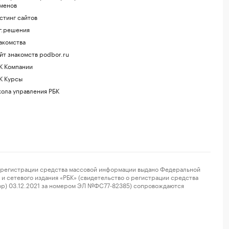
менов
стинг сайтов
г.решения
акомства
йт знакомств podbor.ru
К Компании
К Курсы
ола управления РБК
регистрации средства массовой информации выдано Федеральной
и сетевого издания «РБК» (свидетельство о регистрации средства
ор) 03.12.2021 за номером ЭЛ №ФС77-82385) сопровождаются