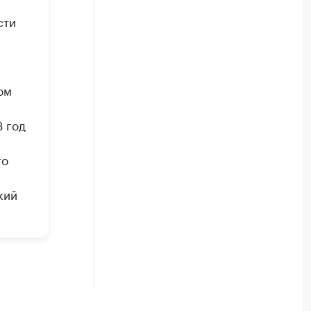
сти
ом
3 год
го
кий