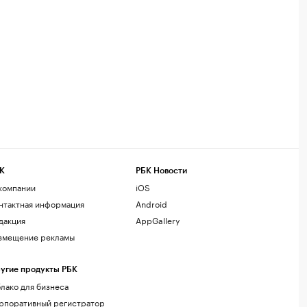
К
РБК Новости
компании
iOS
нтактная информация
Android
дакция
AppGallery
змещение рекламы
угие продукты РБК
лако для бизнеса
рпоративный регистратор