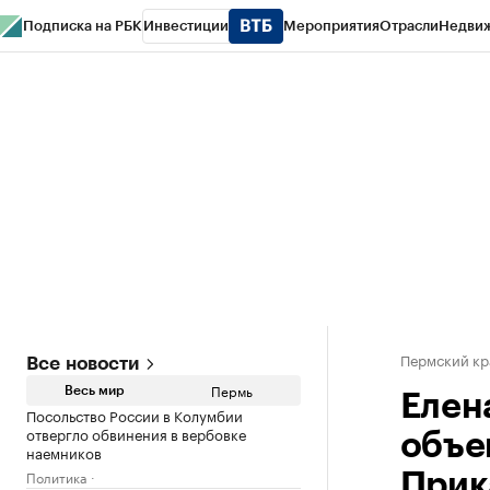
Подписка на РБК
Инвестиции
Мероприятия
Отрасли
Недви
РБК Курсы
РБК Life
Тренды
Визионеры
Национальные проекты
Горо
Спецпроекты СПб
Конференции СПб
Спецпроекты
Проверка конт
Пермский кр
Все новости
Пермь
Весь мир
Елен
Посольство России в Колумбии
отвергло обвинения в вербовке
объе
наемников
Политика
Прик