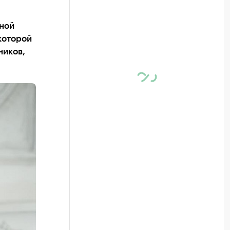
нной
которой
ников,