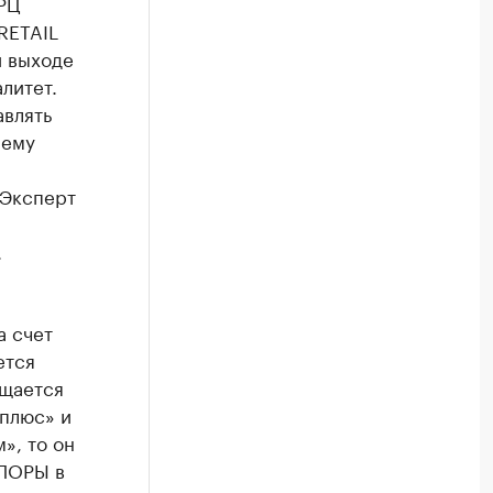
РЦ
RETAIL
и выходе
литет.
влять
 ему
 Эксперт
.
а счет
ется
ущается
 плюс» и
», то он
ОПОРЫ в