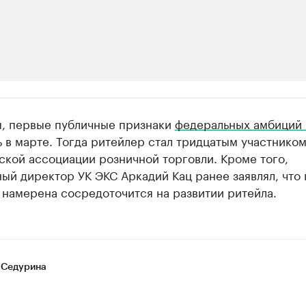
ии
, первые публичные признаки
федеральных амбиций
 организации в нефтегазовой промышленно
 в марте. Тогда ритейлер стал тридцатым участнико
кой ассоциации розничной торговли. Кроме того,
верьте данные в каталоге
ый директор УК ЭКС Аркадий Кац ранее заявлял, что 
 намерена сосредоточится на развитии ритейла.
 Седурина