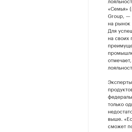
лояльност
«Семья» (
Group, — 
на рынок
Для успе
на своих 
преимуще
промышле
отмечает,
лояльност
Эксперты 
продуктов
федеральн
только о
недостато
выше. «Ес
сможет п