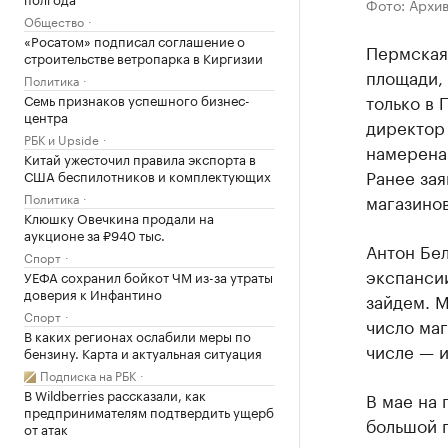
Фото: Архи
Общество
«Росатом» подписал соглашение о
Пермская 
строительстве ветропарка в Киргизии
площади,
Политика
только в 
Семь признаков успешного бизнес-
центра
директор 
РБК и Upside
намерена 
Китай ужесточил правила экспорта в
Ранее зая
США беспилотников и комплектующих
Политика
магазинов
Клюшку Овечкина продали на
аукционе за ₽940 тыс.
Антон Бе
Спорт
экспансии
УЕФА сохранил бойкот ЧМ из-за утраты
доверия к Инфантино
зайдем. 
Спорт
число маг
В каких регионах ослабили меры по
числе — 
бензину. Карта и актуальная ситуация
Подписка на РБК
В Wildberries рассказали, как
В мае на 
предпринимателям подтвердить ущерб
большой 
от атак