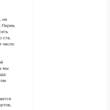
, не
К Пермь
сеть
 ста.
я число
ой
ы мы
ода
том
ается
ртов,