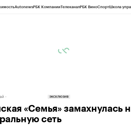
жимость
Autonews
РБК Компании
Телеканал
РБК Вино
Спорт
Школа упра
д
Стиль
Крипто
РБК Бизнес-среда
Дискуссионный клуб
Исследования
К
рагентов
Политика
Экономика
Бизнес
Технологии и медиа
Финансы
Рын
ай
ЭКСКЛЮЗИВ
ская «Семья» замахнулась н
ральную сеть