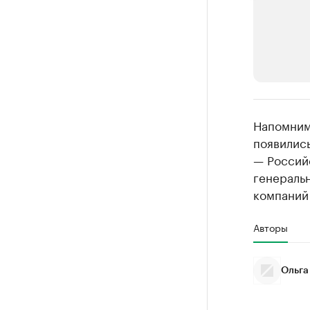
РБК Компан
Напомним
Крупные
появились
— Российс
Найдите и про
генеральн
компаний
Авторы
Ольга