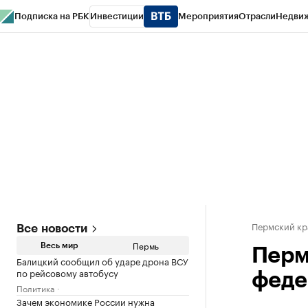
Подписка на РБК
Инвестиции
Мероприятия
Отрасли
Недви
РБК Курсы
РБК Life
Тренды
Визионеры
Национальные проекты
Горо
Спецпроекты СПб
Конференции СПб
Спецпроекты
Проверка конт
Пермский кр
Все новости
Пермь
Весь мир
Перм
Балицкий сообщил об ударе дрона ВСУ
по рейсовому автобусу
феде
Политика
Зачем экономике России нужна