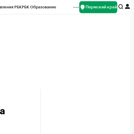
Пермский край
вления РБК
РБК Образование
редитные рейтинги
Франшизы
Газета
ок наличной валюты
а