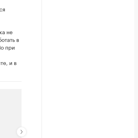
ся
ка не
отать в
Но при
те, и в