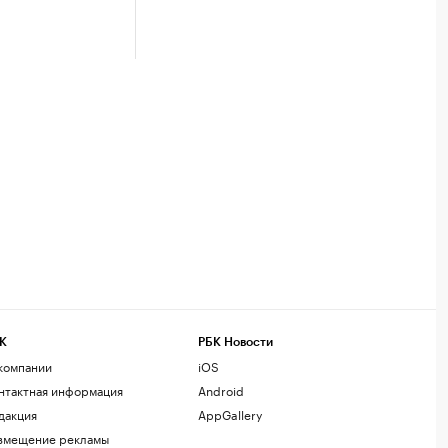
К
РБК Новости
компании
iOS
нтактная информация
Android
дакция
AppGallery
змещение рекламы