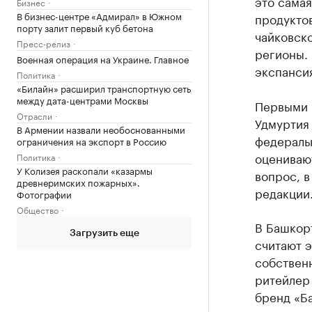
это самая
Бизнес
В бизнес-центре «Адмирал» в Южном
продукто
порту залит первый куб бетона
чайковск
Пресс-релиз
регионы. 
Военная операция на Украине. Главное
экспансия
Политика
«Билайн» расширил транспортную сеть
между дата-центрами Москвы
Первыми р
Отрасли
Удмуртия 
В Армении назвали необоснованными
федераль
ограничения на экспорт в Россию
оцениваю
Политика
У Колизея раскопали «казармы
вопрос, в
древнеримских пожарных».
редакции
Фотографии
Общество
В Башкор
Загрузить еще
считают э
собственн
ритейлер 
бренд «Ба