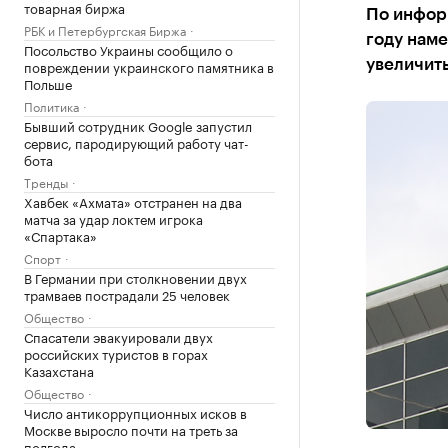
товарная биржа
По информ
РБК и Петербургская Биржа
году наме
Посольство Украины сообщило о
повреждении украинского памятника в
увеличить
Польше
Политика
Бывший сотрудник Google запустил
сервис, пародирующий работу чат-
бота
Тренды
Хавбек «Ахмата» отстранен на два
матча за удар локтем игрока
«Спартака»
Спорт
В Германии при столкновении двух
трамваев пострадали 25 человек
Общество
Спасатели эвакуировали двух
российских туристов в горах
Казахстана
Общество
Число антикоррупционных исков в
Москве выросло почти на треть за
полгода