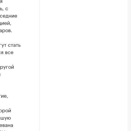
я
, с
оседние
цией,
аров.
ут стать
ся все
Другой
и
ие,
торой
вшую
евана