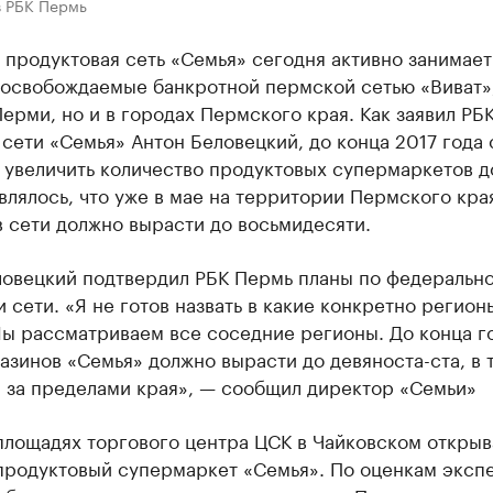
в РБК Пермь
продуктовая сеть «Семья» сегодня активно занимает
 освобождаемые банкротной пермской сетью «Виват»
Перми, но и в городах Пермского края. Как заявил РБ
сети «Семья» Антон Беловецкий, до конца 2017 года 
увеличить количество продуктовых супермаркетов до
влялось, что уже в мае на территории Пермского кра
 сети должно вырасти до восьмидесяти.
ловецкий подтвердил РБК Пермь планы по федеральн
 сети. «Я не готов назвать в какие конкретно регион
Мы рассматриваем все соседние регионы. До конца г
азинов «Семья» должно вырасти до девяноста-ста, в 
и за пределами края», — сообщил директор «Семьи»
площадях торгового центра ЦСК в Чайковском открыв
продуктовый супермаркет «Семья». По оценкам экспе