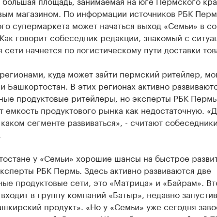
 большая площадь, занимаемая на юге Пермского кра
вым магазином. По информации источников РБК Пермь
ого супермаркета может начаться выход «Семьи» в с
Как говорит собеседник редакции, знакомый с ситуа
 сети начнется по логистическому пути доставки тов
егионами, куда может зайти пермский ритейлер, мог
и Башкортостан. В этих регионах активно развивают
ные продуктовые ритейлеры, но эксперты РБК Пермь
т емкость продуктового рынка как недостаточную. «
 каком сегменте развиваться», - считают собеседник
.
тостане у «Семьи» хорошие шансы на быстрое развит
ксперты РБК Пермь. Здесь активно развиваются две
ые продуктовые сети, это «Матрица» и «Байрам». В
входит в группу компаний «Батыр», недавно запусти
шкирский продукт». «Но у «Семьи» уже сегодня заво