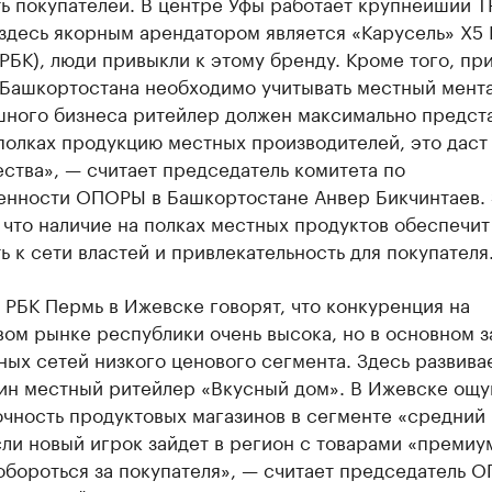
ь покупателей. В центре Уфы работает крупнейший Т
здесь якорным арендатором является «Карусель» X5 
РБК), люди привыкли к этому бренду. Кроме того, пр
 Башкортостана необходимо учитывать местный мента
шного бизнеса ритейлер должен максимально предста
полках продукцию местных производителей, это даст
ства», — считает председатель комитета по
нности ОПОРЫ в Башкортостане Анвер Бикчинтаев.
 что наличие на полках местных продуктов обеспечит
ь к сети властей и привлекательность для покупателя
РБК Пермь в Ижевске говорят, что конкуренция на
ом рынке республики очень высока, но в основном з
ых сетей низкого ценового сегмента. Здесь развива
дин местный ритейлер «Вкусный дом». В Ижевске ощ
чность продуктовых магазинов в сегменте «средний
ли новый игрок зайдет в регион с товарами «премиум
обороться за покупателя», — считает председатель 