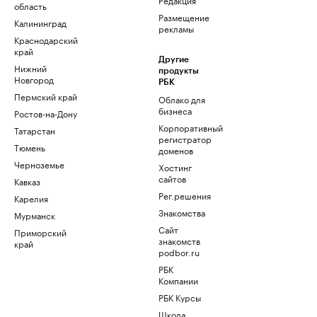
область
Размещение
Калининград
рекламы
Краснодарский
край
Другие
Нижний
продукты
Новгород
РБК
Пермский край
Облако для
бизнеса
Ростов-на-Дону
Корпоративный
Татарстан
регистратор
Тюмень
доменов
Черноземье
Хостинг
сайтов
Кавказ
Рег.решения
Карелия
Знакомства
Мурманск
Сайт
Приморский
знакомств
край
podbor.ru
РБК
Компании
РБК Курсы
Школа