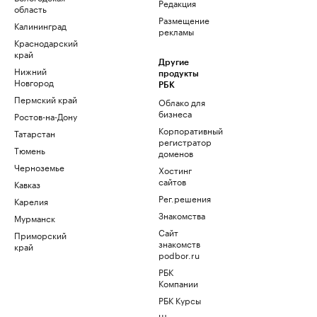
Редакция
область
Размещение
Калининград
рекламы
Краснодарский
край
Другие
Нижний
продукты
Новгород
РБК
Пермский край
Облако для
бизнеса
Ростов-на-Дону
Корпоративный
Татарстан
регистратор
Тюмень
доменов
Черноземье
Хостинг
сайтов
Кавказ
Рег.решения
Карелия
Знакомства
Мурманск
Сайт
Приморский
знакомств
край
podbor.ru
РБК
Компании
РБК Курсы
Школа