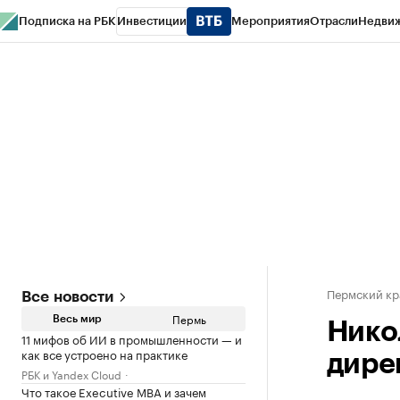
Подписка на РБК
Инвестиции
Мероприятия
Отрасли
Недви
РБК Курсы
РБК Life
Тренды
Визионеры
Национальные проекты
Горо
Спецпроекты СПб
Конференции СПб
Спецпроекты
Проверка конт
Пермский кр
Все новости
Пермь
Весь мир
Нико
11 мифов об ИИ в промышленности — и
как все устроено на практике
дире
РБК и Yandex Cloud
Что такое Executive MBA и зачем