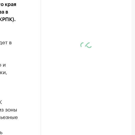
о края
а в
КРПК).
дет в
о и
ки,
К
из зоны
рьезные
ь