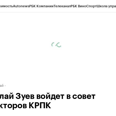
жимость
Autonews
РБК Компании
Телеканал
РБК Вино
Спорт
Школа упра
д
Стиль
Крипто
РБК Бизнес-среда
Дискуссионный клуб
Исследования
К
рагентов
Политика
Экономика
Бизнес
Технологии и медиа
Финансы
Рын
ай
лай Зуев войдет в совет
кторов КРПК