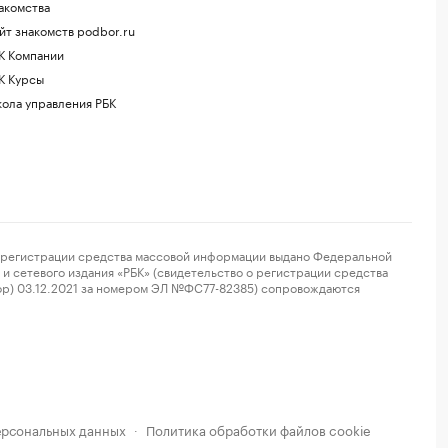
акомства
йт знакомств podbor.ru
К Компании
К Курсы
ола управления РБК
регистрации средства массовой информации выдано Федеральной
и сетевого издания «РБК» (свидетельство о регистрации средства
ор) 03.12.2021 за номером ЭЛ №ФС77-82385) сопровождаются
ерсональных данных
Политика обработки файлов cookie
·