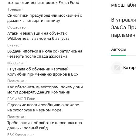
технологии меняют рынок Fresh Food
масштабны
Тренды
Синоптики предупредили москвичей о
В управля
дождях в четверг и пятницу
ЗакСа Пр
Общество
Атаки и эвакуации на объектах
парламент
Wildberries. Главное на 6 августа
Бизнес
Авторы
Выдачи ипотеки в июле сократились на
четверть после спада ажиотажа
Финансы
FT узнала об обучении картелей
Катер
Колумбии применению дронов в ВСУ
Политика
Как объяснить инвесторам, почему они
могут доверять деньги компании
РБК и МСП Банк
Одесские власти сообщили о пожаре
на сухогрузе в Черном море
Политика
Требования к обработке персональных
данных: полный гайд
РБК Компании