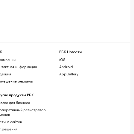
К
РБК Новости
компании
iOS
нтактная информация
Android
дакция
AppGallery
змещение рекламы
угие продукты РБК
лако для бизнеса
рпоративный регистратор
менов
стинг сайтов
г.решения