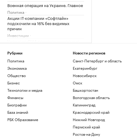
Военная операция на Украине. Главное
Политика
Акции IT-компании «Софтлайн»
подскочили на 16% без видимых
причин
Инвестиции
Ученые из США показали уникальные
фото Солнца с «перьями» на
поверхности
Рубрики
Новости регионов
Общество
Политика
Санкт-Петербург и область
Как Петербургская биржа влияет на
Экономика
Екатеринбург
бизнес и экономику
Общество
Новосибирск
РБК и Петербургская Биржа
Бизнес
Омск
Загрузить еще
Технологии и медиа
Башкортостан
Финансы
Вологодская область
Биографии
Калининград
База знаний
Краснодарский край
РБК Образование
Нижний Новгород
Пермский край
Ростов-на-Дону