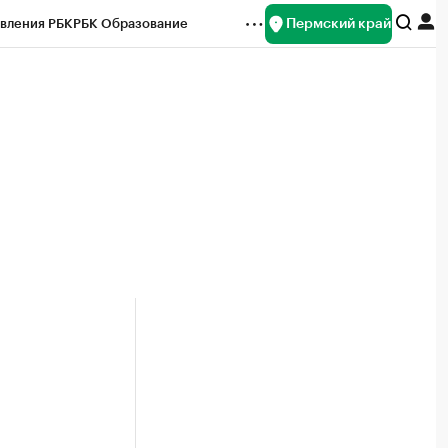
Пермский край
вления РБК
РБК Образование
редитные рейтинги
Франшизы
Газета
ок наличной валюты