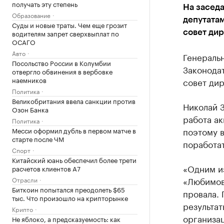
получать эту степень
На засед
Образование
депутатам
Суды и новые траты. Чем еще грозит
водителям запрет сверхвыплат по
совет дир
ОСАГО
Авто
Генераль
Посольство России в Колумбии
Законода
отвергло обвинения в вербовке
наемников
совет ди
Политика
Великобритания ввела санкции против
Николай З
Озон Банка
работа ак
Политика
поэтому в
Месси оформил дубль в первом матче в
старте после ЧМ
поработат
Спорт
Китайский юань обеспечил более трети
«Одним и
расчетов клиентов А7
«Любимов
Отрасли
Биткоин попытался преодолеть $65
провала.
тыс. Что произошло на крипторынке
результат
Крипто
организац
Не яблоко, а предсказуемость: как