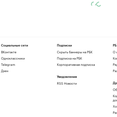
Социальные сети
Подписки
РБ
ВКонтакте
Скрыть баннеры на РБК
О 
Одноклассники
Подписка на РБК
Ко
Telegram
Корпоративная подписка
Ре
Дзен
Ра
Уведомления
RSS Новости
Др
Об
Ко
до
Хо
Ре