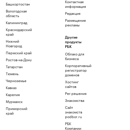
Контактная
Башкортостан
информация
Вологодская
Редакция
область
Размещение
Калининград
рекламы
Краснодарский
край
Другие
Нижний
продукты
Новгород
РБК
Пермский край
Облако для
бизнеса
Ростов-на-Дону
Корпоративный
Татарстан
регистратор
Тюмень
доменов
Черноземье
Хостинг
сайтов
Кавказ
Рег.решения
Карелия
Знакомства
Мурманск
Сайт
Приморский
знакомств
край
podbor.ru
РБК
Компании