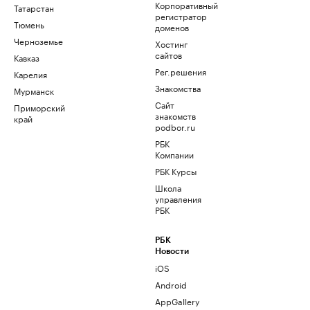
Корпоративный
Татарстан
регистратор
Тюмень
доменов
Черноземье
Хостинг
сайтов
Кавказ
Рег.решения
Карелия
Знакомства
Мурманск
Сайт
Приморский
знакомств
край
podbor.ru
РБК
Компании
РБК Курсы
Школа
управления
РБК
РБК
Новости
iOS
Android
AppGallery