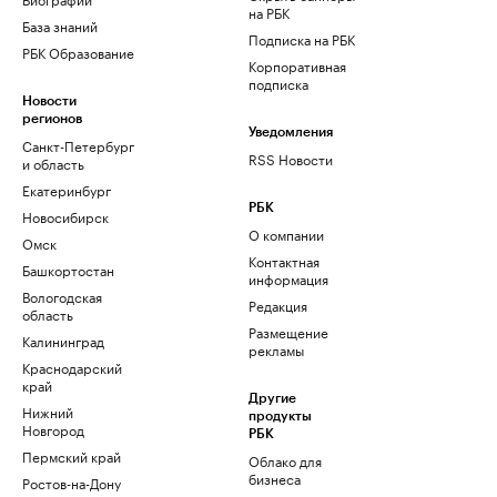
на РБК
База знаний
Подписка на РБК
РБК Образование
Корпоративная
подписка
Новости
регионов
Уведомления
Санкт-Петербург
RSS Новости
и область
Екатеринбург
РБК
Новосибирск
О компании
Омск
Контактная
Башкортостан
информация
Вологодская
Редакция
область
Размещение
Калининград
рекламы
Краснодарский
край
Другие
Нижний
продукты
Новгород
РБК
Пермский край
Облако для
бизнеса
Ростов-на-Дону