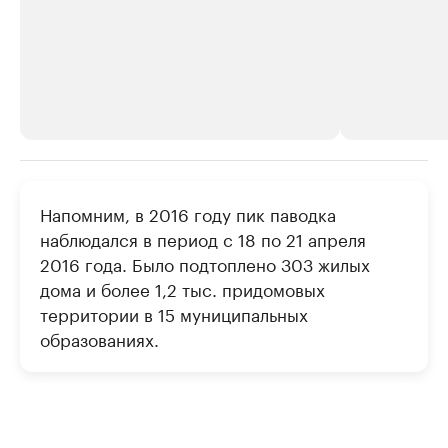
РБК Компании
РБК Компании
Напомним, в 2016 году пик паводка
Крупные организации в
Крупнейшие
наблюдался в период с 18 по 21 апреля
нефтегазовой промышленности
недвижимос
2016 года. Было подтоплено 303 жилых
Найдите и проверьте данные в каталоге
Посмотрите данные
дома и более 1,2 тыс. придомовых
территории в 15 муниципальных
образованиях.