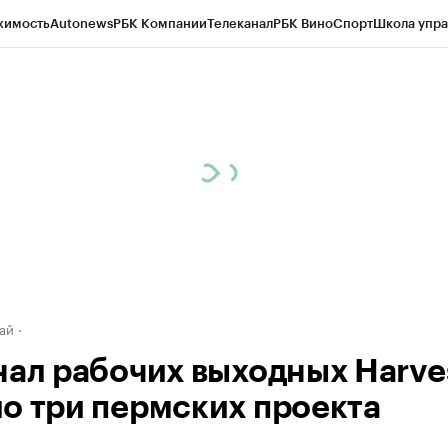
жимость
Autonews
РБК Компании
Телеканал
РБК Вино
Спорт
Школа упра
д
Стиль
Крипто
РБК Бизнес-среда
Дискуссионный клуб
Исследования
К
рагентов
Политика
Экономика
Бизнес
Технологии и медиа
Финансы
Рын
ай
нал рабочих выходных Harve
о три пермских проекта