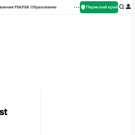
Пермский край
вления РБК
РБК Образование
редитные рейтинги
Франшизы
Газета
ок наличной валюты
st