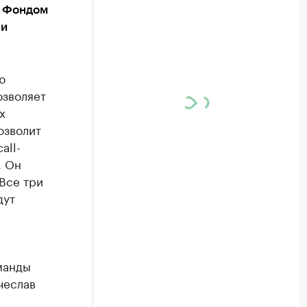
х Фондом
ри
ю
озволяет
х
озволит
all-
. Он
Все три
дут
манды
чеслав