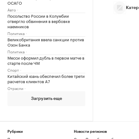
ОСАГО
Катер
Авто
Посольство России в Колумбии
отвергло обвинения в вербовке
наемников
Политика
Великобритания ввела санкции против
Озон Банка
Политика
Месси оформил дубль в первом матче в
старте после ЧМ
Спорт
Китайский юань обеспечил более трети
расчетов клиентов А7
Отрасли
Загрузить еще
Рубрики
Новости регионов
Политика
Санкт-Петербург и область