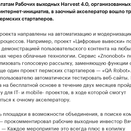
татам Рабочих выходных Harvest 4.0, организованны
интернет-инициатив, в заочный акселератор вошло т
пермских стартаперов.
проекта направлены на автоматизацию и модернизаци
процессов. Например, проект «Цифровые вывески» п
 демонстрацией пользовательского контента на любы
ах через облачные технологии. Сервис «Znonobot» п
лизовать голосовую рассылку, заменяющую функции c
Еще один проект пермских стартаперов — «QA Robot»
пользователю автоматически тестировать веб-сайты. 
 на бесплатной основе в течение двух месяцев прой
 для IT- и mobile- проектов, в ходе которой смогут
ться к очному акселератору.
ь площадки в возможности объединения, в поиске ко
 — прокомментировал рабочие выходные инвестор Вя
 — Каждое мероприятие это всегда плюс в копилку