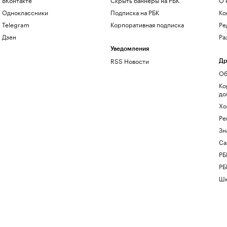
Одноклассники
Подписка на РБК
Ко
Telegram
Корпоративная подписка
Ре
Дзен
Ра
Уведомления
RSS Новости
Др
Об
Ко
до
Хо
Ре
Зн
Са
РБ
РБ
Шк