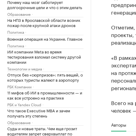
Почему наш мозг саботирует
предприн
долгосрочные цели и что с этим делать
генераци
Образование
На НПЗ в Ярославской области возник
пожар после крупной атаки дронов
Отметим,
Политика
проекты, 
Военная операция на Украине. Главное
реализаци
Политика
ИИ компании Meta во время
«В рамка
тестирования взломал систему другой
компании
экспертам
Технологии и медиа
на протяж
Отпуск без «сюрпризов»: пять вещей, о
персонал
которых туристы жалеют в аэропорту
РБК Компании
регионал
11 мифов об ИИ в промышленности — и
как все устроено на практике
Всего на 
РБК и Yandex Cloud
человек —
Что такое Executive MBA и зачем
получать эту степень
Образование
Авторы
Суды и новые траты. Чем еще грозит
водителям запрет сверхвыплат по