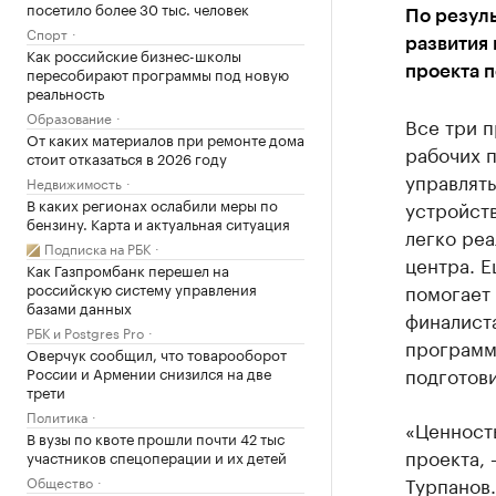
посетило более 30 тыс. человек
По резуль
Спорт
развития 
Как российские бизнес-школы
пересобирают программы под новую
проекта 
реальность
Образование
Все три 
От каких материалов при ремонте дома
рабочих 
стоит отказаться в 2026 году
управлять
Недвижимость
В каких регионах ослабили меры по
устройств
бензину. Карта и актуальная ситуация
легко реа
Подписка на РБК
центра. 
Как Газпромбанк перешел на
российскую систему управления
помогает 
базами данных
финалиста
РБК и Postgres Pro
программу
Оверчук сообщил, что товарооборот
подготови
России и Армении снизился на две
трети
Политика
«Ценност
В вузы по квоте прошли почти 42 тыс
проекта,
участников спецоперации и их детей
Турпанов.
Общество