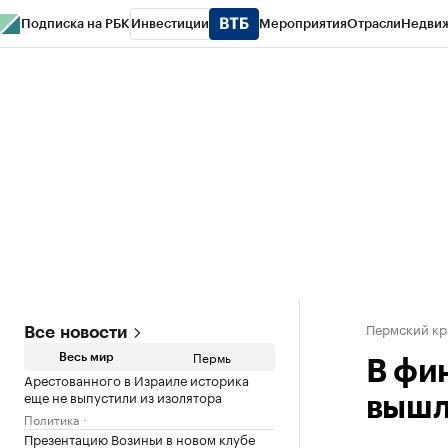
Подписка на РБК
Инвестиции
Мероприятия
Отрасли
Недви
РБК Курсы
РБК Life
Тренды
Визионеры
Национальные проекты
Горо
Спецпроекты СПб
Конференции СПб
Спецпроекты
Проверка конт
Пермский кр
Все новости
Пермь
Весь мир
В фи
Арестованного в Израиле историка
еще не выпустили из изолятора
вышл
Политика
Презентацию Возиньи в новом клубе