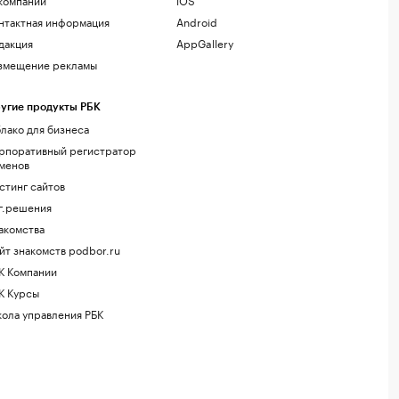
нтактная информация
Android
дакция
AppGallery
змещение рекламы
угие продукты РБК
лако для бизнеса
рпоративный регистратор
менов
стинг сайтов
г.решения
акомства
йт знакомств podbor.ru
К Компании
К Курсы
ола управления РБК