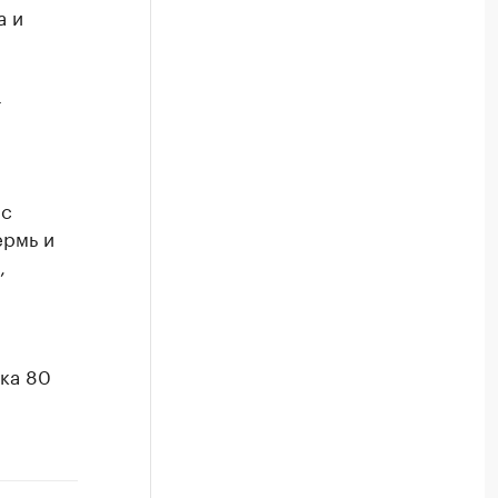
а и
-
 с
ермь и
,
дка 80