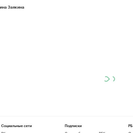
ина Заякина
Социальные сети
Подписки
РБ
ВКонтакте
Скрыть баннеры на РБК
О 