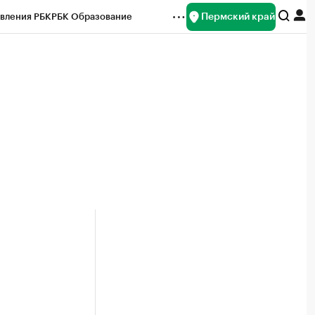
Пермский край
вления РБК
РБК Образование
редитные рейтинги
Франшизы
Газета
ок наличной валюты