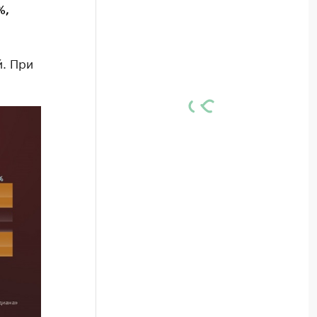
%,
й. При