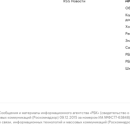
RSS Новости
Др
Об
Ко
до
Хо
Ре
Зн
Са
РБ
РБ
Шк
ения и материалы информационного агентства «РБК» (свидетельство о 
овых коммуникаций (Роскомнадзор) 09.12.2015 за номером ИА №ФС77-63848) 
 связи, информационных технологий и массовых коммуникаций (Роскомнадз