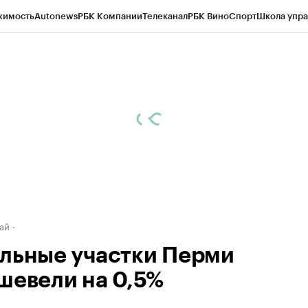
жимость
Autonews
РБК Компании
Телеканал
РБК Вино
Спорт
Школа упра
д
Стиль
Крипто
РБК Бизнес-среда
Дискуссионный клуб
Исследования
К
рагентов
Политика
Экономика
Бизнес
Технологии и медиа
Финансы
Рын
ай
льные участки Перми
шевели на 0,5%