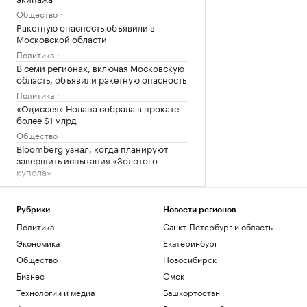
Общество
Ракетную опасность объявили в
Московской области
Политика
В семи регионах, включая Московскую
область, объявили ракетную опасность
Политика
«Одиссея» Нолана собрала в прокате
более $1 млрд
Общество
Bloomberg узнал, когда планируют
завершить испытания «Золотого
купола»
Политика
Четыре доступных и понятных
инструмента диверсификации
Рубрики
Новости регионов
накоплений
Политика
Санкт-Петербург и область
РБК и Сбер
Экономика
Екатеринбург
Общество
Новосибирск
Загрузить еще
Бизнес
Омск
Технологии и медиа
Башкортостан