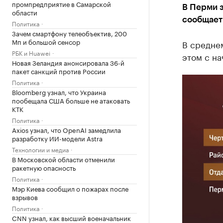
промпредприятие в Самарской
В Перми з
области
сообщает
Политика
Зачем смартфону телеобъектив, 200
Мп и большой сенсор
В среднем
РБК и Huawei
этом с на
Новая Зеландия анонсировала 36-й
пакет санкций против России
Политика
Bloomberg узнал, что Украина
пообещала США больше не атаковать
КТК
Политика
Axios узнал, что OpenAI замедлила
разработку ИИ-модели Astra
Технологии и медиа
В Московской области отменили
ракетную опасность
Политика
Мэр Киева сообщил о пожарах после
взрывов
Политика
CNN узнал, как высший военачальник