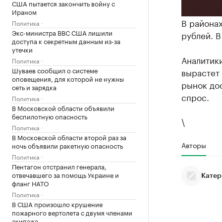
США пытается закончить войну с
Ираном
В районах
Политика
Экс-министра ВВС США лишили
рублей. В
доступа к секретным данным из-за
утечки
Аналитики
Политика
Шуваев сообщил о системе
вырастет 
оповещения, для которой не нужны
рынок до
сеть и зарядка
спрос.
Политика
В Московской области объявили
беспилотную опасность
\
Политика
В Московской области второй раз за
Авторы
ночь объявили ракетную опасность
Политика
Пентагон отстранил генерала,
отвечавшего за помощь Украине и
Катер
фланг НАТО
Политика
В США произошло крушение
пожарного вертолета с двумя членами
экипажа