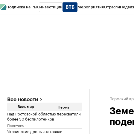
Подписка на РБК
Инвестиции
Мероприятия
Отрасли
Недви
РБК Курсы
РБК Life
Тренды
Визионеры
Национальные проекты
Горо
Спецпроекты СПб
Конференции СПб
Спецпроекты
Проверка конт
Пермский кр
Все новости
Пермь
Весь мир
Земе
Над Ростовской областью перехватили
более 30 беспилотников
поде
Политика
Украинские дроны атаковали