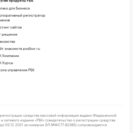
угие продукты РБК
лако для бизнеса
рпоративный регистратор
менов
стинг сайтов
г.решения
акомства
йт знакомств podbor.ru
К Компании
К Курсы
ола управления РБК
регистрации средства массовой информации выдано Федеральной
и сетевого издания «РБК» (свидетельство о регистрации средства
ор) 03.12.2021 за номером ЭЛ №ФС77-82385) сопровождаются