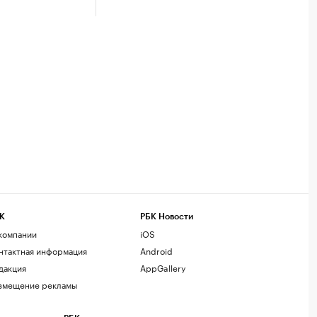
К
РБК Новости
компании
iOS
нтактная информация
Android
дакция
AppGallery
змещение рекламы