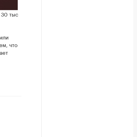
 30 тыс
емли
ем, что
ает