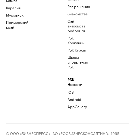
Кавказ
Рег.решения
Карелия
Знакомства
Мурманск
Сайт
Приморский
знакомств
край
podbor.ru
РБК
Компании
РБК Курсы
Школа
управления
РБК
РБК
Новости
iOS
Android
AppGallery
© ООО «БИЗНЕСПРЕСС», АО «РОСБИЗНЕСКОНСАЛТИНГ», 1995–