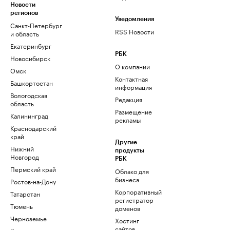
Новости
регионов
Уведомления
Санкт-Петербург
RSS Новости
и область
Екатеринбург
РБК
Новосибирск
О компании
Омск
Контактная
Башкортостан
информация
Вологодская
Редакция
область
Размещение
Калининград
рекламы
Краснодарский
край
Другие
Нижний
продукты
Новгород
РБК
Пермский край
Облако для
бизнеса
Ростов-на-Дону
Корпоративный
Татарстан
регистратор
Тюмень
доменов
Черноземье
Хостинг
сайтов